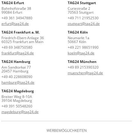
TAG24 Erfurt
TAG24 Stuttgart
Bahnhofstraße 38
Curiestraße 2
99084 Erfurt
70563 Stuttgart
+49 361 34947880
+49 711 21952530
erfurt@tag24.de
stuttgart@tag24.de
TAG24 Frankfurt a. M.
TAG24 Köln
Friedrich-Ebert-Anlage 36
Neumarkt 1a
60325 Frankfurt am Main
50667 Köln
+49 69 348750580
+49 221 98651990
frankfurt@tag24.de
koeln@tag24.de
TAG24 Hamburg
TAG24 München
Am Sandtorkai 77
+49 89 215390320
20457 Hamburg
muenchen@tag24.de
+49 40 228608090
hamburg@tag24.de
TAG24 Magdeburg
Breiter Weg 8-10A
39104 Magdeburg
+49 391 50548260
magdeburg@tag24.de
WERBEMÖGLICHKEITEN