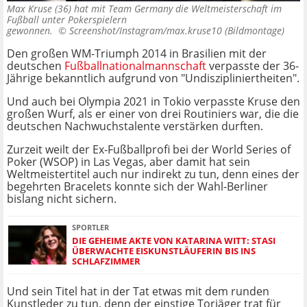
Max Kruse (36) hat mit Team Germany die Weltmeisterschaft im
Fußball unter Pokerspielern
gewonnen. ©
Screenshot/Instagram/max.kruse10 (Bildmontage)
Den großen WM-Triumph 2014 in Brasilien mit der
deutschen
Fußballnationalmannschaft
verpasste der 36-
Jährige bekanntlich aufgrund von "Undiszipliniertheiten".
Und auch bei Olympia 2021 in Tokio verpasste Kruse den
großen Wurf, als er einer von drei Routiniers war, die die
deutschen Nachwuchstalente verstärken durften.
Zurzeit weilt der Ex-Fußballprofi bei der World Series of
Poker (WSOP) in Las Vegas, aber damit hat sein
Weltmeistertitel auch nur indirekt zu tun, denn eines der
begehrten Bracelets konnte sich der Wahl-Berliner
bislang nicht sichern.
SPORTLER
DIE GEHEIME AKTE VON KATARINA WITT: STASI
ÜBERWACHTE EISKUNSTLÄUFERIN BIS INS
SCHLAFZIMMER
Und sein Titel hat in der Tat etwas mit dem runden
Kunstleder zu tun, denn der einstige Torjäger trat für