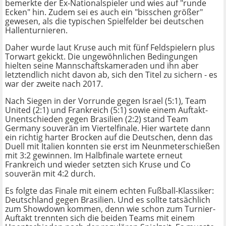
bemerkte der Ex-Nationalspieler und wies auf "runde
Ecken" hin. Zudem sei es auch ein "bisschen größer"
gewesen, als die typischen Spielfelder bei deutschen
Hallenturnieren.
Daher wurde laut Kruse auch mit fünf Feldspielern plus
Torwart gekickt. Die ungewöhnlichen Bedingungen
hielten seine Mannschaftskameraden und ihn aber
letztendlich nicht davon ab, sich den Titel zu sichern - es
war der zweite nach 2017.
Nach Siegen in der Vorrunde gegen Israel (5:1), Team
United (2:1) und Frankreich (5:1) sowie einem Auftakt-
Unentschieden gegen Brasilien (2:2) stand Team
Germany souverän im Viertelfinale. Hier wartete dann
ein richtig harter Brocken auf die Deutschen, denn das
Duell mit Italien konnten sie erst im Neunmeterschießen
mit 3:2 gewinnen. Im Halbfinale wartete erneut
Frankreich und wieder setzten sich Kruse und Co
souverän mit 4:2 durch.
Es folgte das Finale mit einem echten Fußball-Klassiker:
Deutschland gegen Brasilien. Und es sollte tatsächlich
zum Showdown kommen, denn wie schon zum Turnier-
Auftakt trennten sich die beiden Teams mit einem