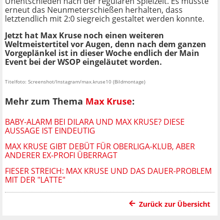
Unentschieden nach der regulären Spielzeit. Es musste
erneut das Neunmeterschießen herhalten, dass
letztendlich mit 2:0 siegreich gestaltet werden konnte.
Jetzt hat Max Kruse noch einen weiteren
Weltmeistertitel vor Augen, denn nach dem ganzen
Vorgeplänkel ist in dieser Woche endlich der Main
Event bei der WSOP eingeläutet worden.
Titelfoto: Screenshot/Instagram/max.kruse10 (Bildmontage)
Mehr zum Thema
Max Kruse
:
BABY-ALARM BEI DILARA UND MAX KRUSE? DIESE
AUSSAGE IST EINDEUTIG
MAX KRUSE GIBT DEBÜT FÜR OBERLIGA-KLUB, ABER
ANDERER EX-PROFI ÜBERRAGT
FIESER STREICH: MAX KRUSE UND DAS DAUER-PROBLEM
MIT DER "LATTE"
Zurück zur Übersicht