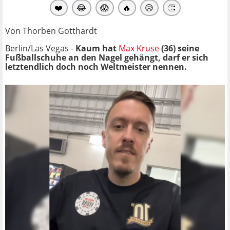
❤️
😂
😱
🔥
😥
👏
Von Thorben Gotthardt
Berlin/Las Vegas -
Kaum hat
Max Kruse
(36) seine
Fußballschuhe an den Nagel gehängt, darf er sich
letztendlich doch noch Weltmeister nennen.