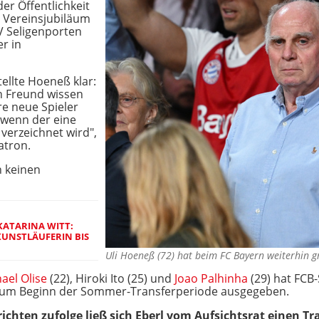
er Öffentlichkeit
n Vereinsjubiläum
V Seligenporten
r in
ellte Hoeneß klar:
h Freund wissen
re neue Spieler
wenn der eine
erzeichnet wird",
atron.
n keinen
KATARINA WITT:
KUNSTLÄUFERIN BIS
Uli Hoeneß (72) hat beim FC Bayern weiterhin 
ael Olise
(22), Hiroki Ito (25) und
Joao Palhinha
(29) hat FCB
o zum Beginn der Sommer-Transferperiode ausgegeben.
ten zufolge ließ sich Eberl vom Aufsichtsrat einen Tr