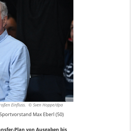
großen Einfluss. ©
Sven Hoppe/dpa
-Sportvorstand Max Eberl (50)
ansfer-Plan von Ausgaben bis