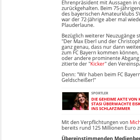
Ehrenpräsident mit Aussagen in d
zurückgehalten. Beim 75-jährige
des bayerischen Amateurklubs S
war der 72-Jährige aber mal wiede
Plauderlaune.
Bezüglich weiterer Neuzugänge st
"Der Max Eberl und der Christop
ganz genau, dass nur dann weite
zum FC Bayern kommen können, 
oder andere prominente Abgang v
zitierte der "
Kicker
" den Vereinsp
Denn: "Wir haben beim FC Bayer
Geldscheißer!"
SPORTLER
DIE GEHEIME AKTE VON 
STASI ÜBERWACHTE EIS
INS SCHLAFZIMMER
Mit den Verpflichtungen von
Mich
bereits rund 125 Millionen Eur
Übereinstimmenden Medienberich