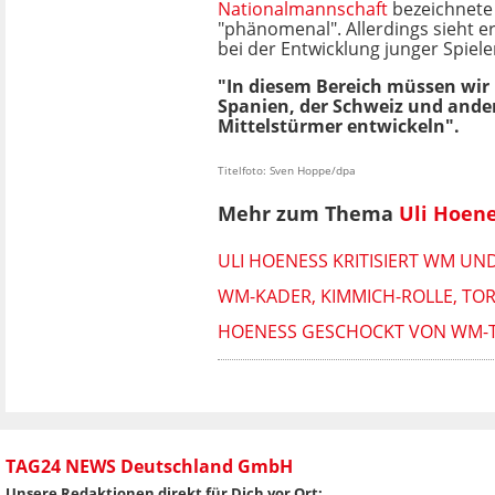
Nationalmannschaft
bezeichnete
"phänomenal". Allerdings sieht 
bei der Entwicklung junger Spiele
"In diesem Bereich müssen wir 
Spanien, der Schweiz und ander
Mittelstürmer entwickeln".
Titelfoto: Sven Hoppe/dpa
Mehr zum Thema
Uli Hoen
ULI HOENESS KRITISIERT WM UND
WM-KADER, KIMMICH-ROLLE, TO
HOENESS GESCHOCKT VON WM-TIC
TAG24 NEWS Deutschland GmbH
Unsere Redaktionen direkt für Dich vor Ort: