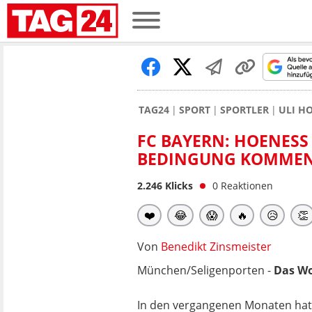
TAG24
SPORT
SPORTLER
ULI H
FC BAYERN: HOENESS 
EDINGUNG KOMMEN 
2.246
Klicks
0
Reaktionen
❤️
😂
😱
🔥
😥
👏
Von
Benedikt Zinsmeister
München/Seligenporten -
Das Wo
In den vergangenen Monaten hatt