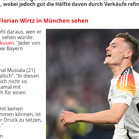
, wobei jedoch gut die Hälfte davon durch Verkäufe ref
 Florian Wirtz in München sehen
hl daraus, wen er
t sehen würde:
rkusen
. "Jeder von
bei Bayern
.
al Musiala (21)
lsch". "In diesen
ich nicht so
 Jamal mit
h für einen
mit keinen
ommen können, ist
er Druck zu setzen,
."
en