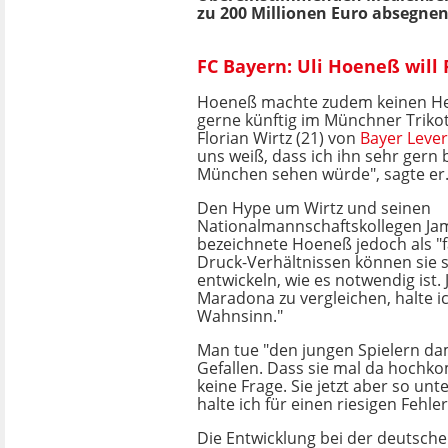
zu 200 Millionen Euro absegnen
FC Bayern: Uli Hoeneß will
Hoeneß machte zudem keinen He
gerne künftig im Münchner Triko
Florian Wirtz (21) von
Bayer Leve
uns weiß, dass ich ihn sehr gern 
München sehen würde", sagte er
Den Hype um Wirtz und seinen
Nationalmannschaftskollegen Jam
bezeichnete Hoeneß jedoch als "fa
Druck-Verhältnissen können sie s
entwickeln, wie es notwendig ist.
Maradona zu vergleichen, halte ic
Wahnsinn."
Man tue "den jungen Spielern da
Gefallen. Dass sie mal da hochk
keine Frage. Sie jetzt aber so unt
halte ich für einen riesigen Fehler
Die Entwicklung bei der deutsch