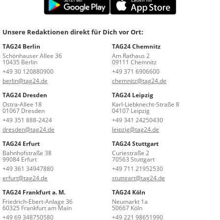
Unsere Redaktionen direkt für Dich vor Ort:
TAG24 Berlin
TAG24 Chemnitz
Schönhauser Allee 36
Am Rathaus 2
10435 Berlin
09111 Chemnitz
+49 30 120880900
+49 371 6906600
berlin@tag24.de
chemnitz@tag24.de
TAG24 Dresden
TAG24 Leipzig
Ostra-Allee 18
Karl-Liebknecht-Straße 8
01067 Dresden
04107 Leipzig
+49 351 888-2424
+49 341 24250430
dresden@tag24.de
leipzig@tag24.de
TAG24 Erfurt
TAG24 Stuttgart
Bahnhofstraße 38
Curiestraße 2
99084 Erfurt
70563 Stuttgart
+49 361 34947880
+49 711 21952530
erfurt@tag24.de
stuttgart@tag24.de
TAG24 Frankfurt a. M.
TAG24 Köln
Friedrich-Ebert-Anlage 36
Neumarkt 1a
60325 Frankfurt am Main
50667 Köln
+49 69 348750580
+49 221 98651990