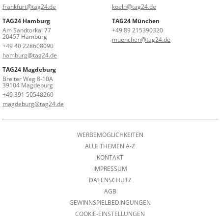
frankfurt@tag24.de
koeln@tag24.de
TAG24 Hamburg
TAG24 München
Am Sandtorkai 77
+49 89 215390320
20457 Hamburg
muenchen@tag24.de
+49 40 228608090
hamburg@tag24.de
TAG24 Magdeburg
Breiter Weg 8-10A
39104 Magdeburg
+49 391 50548260
magdeburg@tag24.de
WERBEMÖGLICHKEITEN
ALLE THEMEN A-Z
KONTAKT
IMPRESSUM
DATENSCHUTZ
AGB
GEWINNSPIELBEDINGUNGEN
COOKIE-EINSTELLUNGEN