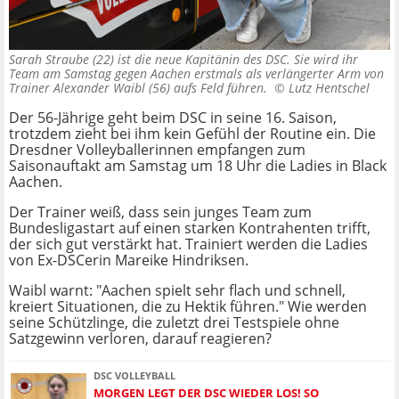
Sarah Straube (22) ist die neue Kapitänin des DSC. Sie wird ihr
Team am Samstag gegen Aachen erstmals als verlängerter Arm von
Trainer Alexander Waibl (56) aufs Feld führen. ©
Lutz Hentschel
Der 56-Jährige geht beim DSC in seine 16. Saison,
trotzdem zieht bei ihm kein Gefühl der Routine ein. Die
Dresdner Volleyballerinnen empfangen zum
Saisonauftakt am Samstag um 18 Uhr die Ladies in Black
Aachen.
Der Trainer weiß, dass sein junges Team zum
Bundesligastart auf einen starken Kontrahenten trifft,
der sich gut verstärkt hat. Trainiert werden die Ladies
von Ex-DSCerin Mareike Hindriksen.
Waibl warnt: "Aachen spielt sehr flach und schnell,
kreiert Situationen, die zu Hektik führen." Wie werden
seine Schützlinge, die zuletzt drei Testspiele ohne
Satzgewinn verloren, darauf reagieren?
DSC VOLLEYBALL
MORGEN LEGT DER DSC WIEDER LOS! SO