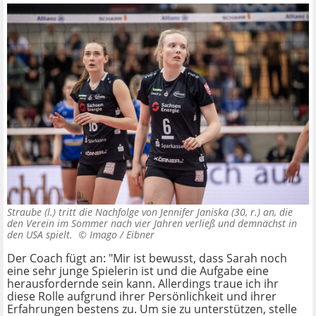
Straube (l.) tritt die Nachfolge von Jennifer Janiska (30, r.) an, die
den Verein im Sommer nach vier Jahren verließ und demnächst in
den USA spielt. ©
Imago / Eibner
Der Coach fügt an: "Mir ist bewusst, dass Sarah noch
eine sehr junge Spielerin ist und die Aufgabe eine
herausfordernde sein kann. Allerdings traue ich ihr
diese Rolle aufgrund ihrer Persönlichkeit und ihrer
Erfahrungen bestens zu. Um sie zu unterstützen, stelle