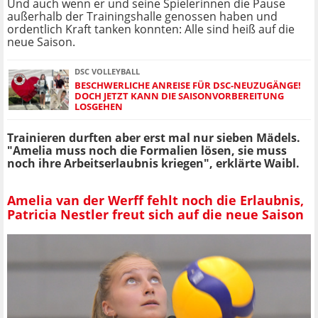
Und auch wenn er und seine Spielerinnen die Pause
außerhalb der Trainingshalle genossen haben und
ordentlich Kraft tanken konnten: Alle sind heiß auf die
neue Saison.
DSC VOLLEYBALL
BESCHWERLICHE ANREISE FÜR DSC-NEUZUGÄNGE!
DOCH JETZT KANN DIE SAISONVORBEREITUNG
LOSGEHEN
Trainieren durften aber erst mal nur sieben Mädels.
"Amelia muss noch die Formalien lösen, sie muss
noch ihre Arbeitserlaubnis kriegen", erklärte Waibl.
Amelia van der Werff fehlt noch die Erlaubnis,
Patricia Nestler freut sich auf die neue Saison