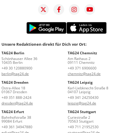
Unsere Redaktionen direkt für Dich vor Ort:
TAG24 Berlin
TAG24 Chemnitz
Schönhauser Allee 36
Am Rathaus 2
10435 Berlin
09111 Chemnitz
+49 30 120880900
+49 371 6906600
berlin@tag24.de
chemnitz@tag24.de
TAG24 Dresden
TAG24 Leipzig
Ostra-Allee 18
Karl-Liebknecht-Straße 8
01067 Dresden
04107 Leipzig
+49 351 888-2424
+49 341 24250430
dresden@tag24.de
leipzig@tag24.de
TAG24 Erfurt
TAG24 Stuttgart
Bahnhofstraße 38
Curiestraße 2
99084 Erfurt
70563 Stuttgart
+49 361 34947880
+49 711 21952530
erfurt@tag24.de
stuttgart@tag24.de