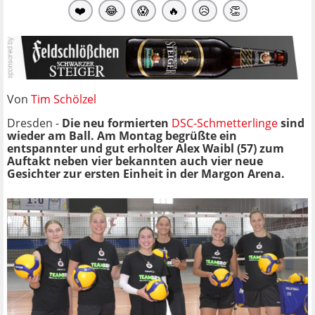
❤️
😂
😱
🔥
😥
👏
Von
Tim Schölzel
Dresden -
Die neu formierten
DSC-Schmetterlinge
sind
wieder am Ball. Am Montag begrüßte ein
entspannter und gut erholter Alex Waibl (57) zum
Auftakt neben vier bekannten auch vier neue
Gesichter zur ersten Einheit in der Margon Arena.