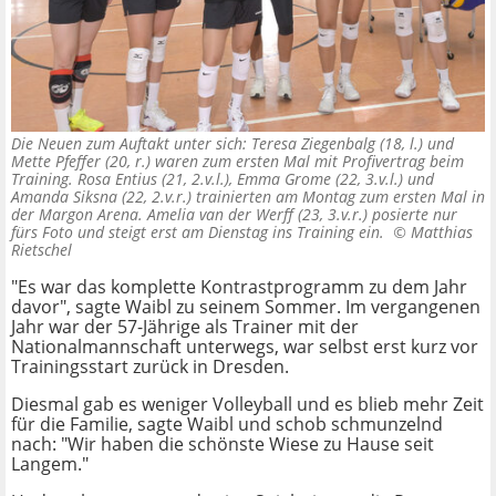
Die Neuen zum Auftakt unter sich: Teresa Ziegenbalg (18, l.) und
Mette Pfeffer (20, r.) waren zum ersten Mal mit Profivertrag beim
Training. Rosa Entius (21, 2.v.l.), Emma Grome (22, 3.v.l.) und
Amanda Siksna (22, 2.v.r.) trainierten am Montag zum ersten Mal in
der Margon Arena. Amelia van der Werff (23, 3.v.r.) posierte nur
fürs Foto und steigt erst am Dienstag ins Training ein. ©
Matthias
Rietschel
"Es war das komplette Kontrastprogramm zu dem Jahr
davor", sagte Waibl zu seinem Sommer. Im vergangenen
Jahr war der 57-Jährige als Trainer mit der
Nationalmannschaft unterwegs, war selbst erst kurz vor
Trainingsstart zurück in Dresden.
Diesmal gab es weniger Volleyball und es blieb mehr Zeit
für die Familie, sagte Waibl und schob schmunzelnd
nach: "Wir haben die schönste Wiese zu Hause seit
Langem."