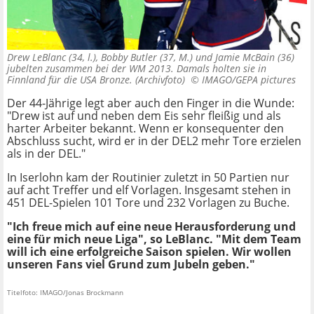
Drew LeBlanc (34, l.), Bobby Butler (37, M.) und Jamie McBain (36)
jubelten zusammen bei der WM 2013. Damals holten sie in
Finnland für die USA Bronze. (Archivfoto) ©
IMAGO/GEPA pictures
Der 44-Jährige legt aber auch den Finger in die Wunde:
"Drew ist auf und neben dem Eis sehr fleißig und als
harter Arbeiter bekannt. Wenn er konsequenter den
Abschluss sucht, wird er in der DEL2 mehr Tore erzielen
als in der DEL."
In Iserlohn kam der Routinier zuletzt in 50 Partien nur
auf acht Treffer und elf Vorlagen. Insgesamt stehen in
451 DEL-Spielen 101 Tore und 232 Vorlagen zu Buche.
"Ich freue mich auf eine neue Herausforderung und
eine für mich neue Liga", so LeBlanc. "Mit dem Team
will ich eine erfolgreiche Saison spielen. Wir wollen
unseren Fans viel Grund zum Jubeln geben."
Titelfoto: IMAGO/Jonas Brockmann