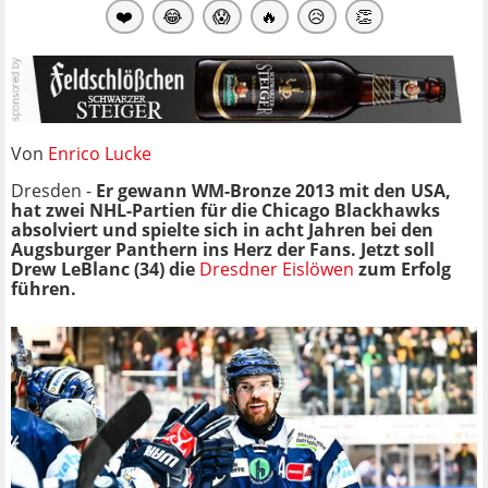
❤️
😂
😱
🔥
😥
👏
Von
Enrico Lucke
Dresden -
Er gewann WM-Bronze 2013 mit den USA,
hat zwei NHL-Partien für die Chicago Blackhawks
absolviert und spielte sich in acht Jahren bei den
Augsburger Panthern ins Herz der Fans. Jetzt soll
Drew LeBlanc (34) die
Dresdner Eislöwen
zum Erfolg
führen.