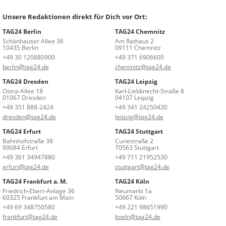
Unsere Redaktionen direkt für Dich vor Ort:
TAG24 Berlin
TAG24 Chemnitz
Schönhauser Allee 36
Am Rathaus 2
10435 Berlin
09111 Chemnitz
+49 30 120880900
+49 371 6906600
berlin@tag24.de
chemnitz@tag24.de
TAG24 Dresden
TAG24 Leipzig
Ostra-Allee 18
Karl-Liebknecht-Straße 8
01067 Dresden
04107 Leipzig
+49 351 888-2424
+49 341 24250430
dresden@tag24.de
leipzig@tag24.de
TAG24 Erfurt
TAG24 Stuttgart
Bahnhofstraße 38
Curiestraße 2
99084 Erfurt
70563 Stuttgart
+49 361 34947880
+49 711 21952530
erfurt@tag24.de
stuttgart@tag24.de
TAG24 Frankfurt a. M.
TAG24 Köln
Friedrich-Ebert-Anlage 36
Neumarkt 1a
60325 Frankfurt am Main
50667 Köln
+49 69 348750580
+49 221 98651990
frankfurt@tag24.de
koeln@tag24.de