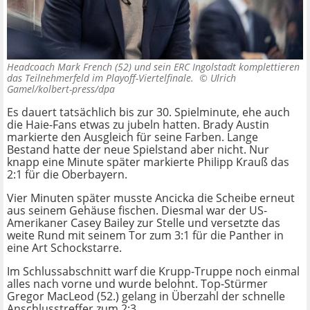
Headcoach Mark French (52) und sein ERC Ingolstadt komplettieren
das Teilnehmerfeld im Playoff-Viertelfinale. ©
Ulrich
Gamel/kolbert-press/dpa
Es dauert tatsächlich bis zur 30. Spielminute, ehe auch
die Haie-Fans etwas zu jubeln hatten. Brady Austin
markierte den Ausgleich für seine Farben. Lange
Bestand hatte der neue Spielstand aber nicht. Nur
knapp eine Minute später markierte Philipp Krauß das
2:1 für die Oberbayern.
Vier Minuten später musste Ancicka die Scheibe erneut
aus seinem Gehäuse fischen. Diesmal war der US-
Amerikaner Casey Bailey zur Stelle und versetzte das
weite Rund mit seinem Tor zum 3:1 für die Panther in
eine Art Schockstarre.
Im Schlussabschnitt warf die Krupp-Truppe noch einmal
alles nach vorne und wurde belohnt. Top-Stürmer
Gregor MacLeod (52.) gelang in Überzahl der schnelle
Anschlusstreffer zum 2:3.