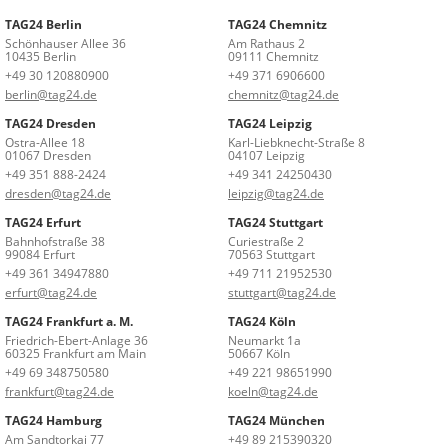
TAG24 Berlin
TAG24 Chemnitz
Schönhauser Allee 36
Am Rathaus 2
10435 Berlin
09111 Chemnitz
+49 30 120880900
+49 371 6906600
berlin@tag24.de
chemnitz@tag24.de
TAG24 Dresden
TAG24 Leipzig
Ostra-Allee 18
Karl-Liebknecht-Straße 8
01067 Dresden
04107 Leipzig
+49 351 888-2424
+49 341 24250430
dresden@tag24.de
leipzig@tag24.de
TAG24 Erfurt
TAG24 Stuttgart
Bahnhofstraße 38
Curiestraße 2
99084 Erfurt
70563 Stuttgart
+49 361 34947880
+49 711 21952530
erfurt@tag24.de
stuttgart@tag24.de
TAG24 Frankfurt a. M.
TAG24 Köln
Friedrich-Ebert-Anlage 36
Neumarkt 1a
60325 Frankfurt am Main
50667 Köln
+49 69 348750580
+49 221 98651990
frankfurt@tag24.de
koeln@tag24.de
TAG24 Hamburg
TAG24 München
Am Sandtorkai 77
+49 89 215390320