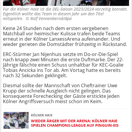
Für die Kölner Haie ist die DEL-Saison 2023/2024 vorzeitig beendet.
Eigentlich wollte das Team in diesem Jahr um den Titel
mitspielen. ©
Rolf Vennenbernd/dpa
Keine 24 Stunden nach dem ersten vergebenen
Matchball vor heimischer Kulisse trafen beide Teams
erneut in der Kölner LanxessArena aufeinander. Und
wieder gerieten die Domstädter frühzeitig in Rückstand.
ERC-Stürmer Jan Nijenhuis setzte im Do-or-Die-Spiel
nach knapp zwei Minuten die erste Duftmarke. Der 22-
Jährige fälschte einen Schuss unhaltbar für KEC-Goalie
Tobias Ancicka ins Tor ab. Am Vortag hatte es bereits
nach 32 Sekunden geklingelt.
Diesmal sollte der Mannschaft von Cheftrainer Uwe
Krupp der schnelle Ausgleich nicht gelingen. Das
konsequente Forechecking der Gäste erstickte jeden
Kölner Angriffsversuch meist schon im Keim.
KÖLNER HAIE
WIEDER ÄRGER MIT DER ARENA: KÖLNER HAIE
SPIELEN CHAMPIONS-LEAGUE AUF PINGUIN-EIS