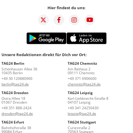
Hier findest du uns:
Unsere Redaktionen direkt für Dich vor Ort:
TAG24 Berlin
TAG24 Chemnitz
Schönhauser Allee 36
Am Rathaus 2
10435 Berlin
09111 Chemnitz
+49 30 120880900
+49 371 6906600
berlin@tag24.de
chemnitz@tag24.de
TAG24 Dresden
TAG24 Leipzig
Ostra-Allee 18
Karl-Liebknecht-Straße 8
01067 Dresden
04107 Leipzig
+49 351 888-2424
+49 341 24250430
dresden@tag24.de
leipzig@tag24.de
TAG24 Erfurt
TAG24 Stuttgart
Bahnhofstraße 38
Curiestraße 2
99084 Erfurt
70563 Stuttgart