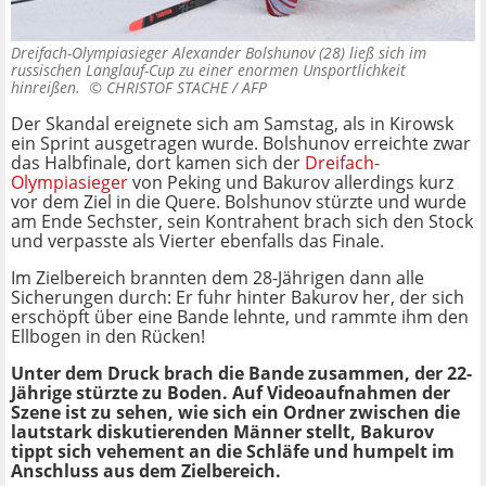
Dreifach-Olympiasieger Alexander Bolshunov (28) ließ sich im
russischen Langlauf-Cup zu einer enormen Unsportlichkeit
hinreißen. ©
CHRISTOF STACHE / AFP
Der Skandal ereignete sich am Samstag, als in Kirowsk
ein Sprint ausgetragen wurde. Bolshunov erreichte zwar
das Halbfinale, dort kamen sich der
Dreifach-
Olympiasieger
von Peking und Bakurov allerdings kurz
vor dem Ziel in die Quere. Bolshunov stürzte und wurde
am Ende Sechster, sein Kontrahent brach sich den Stock
und verpasste als Vierter ebenfalls das Finale.
Im Zielbereich brannten dem 28-Jährigen dann alle
Sicherungen durch: Er fuhr hinter Bakurov her, der sich
erschöpft über eine Bande lehnte, und rammte ihm den
Ellbogen in den Rücken!
Unter dem Druck brach die Bande zusammen, der 22-
Jährige stürzte zu Boden. Auf Videoaufnahmen der
Szene ist zu sehen, wie sich ein Ordner zwischen die
lautstark diskutierenden Männer stellt, Bakurov
tippt sich vehement an die Schläfe und humpelt im
Anschluss aus dem Zielbereich.