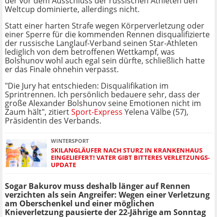
der vor dem Ausschluss der russischen Athleten den
Weltcup dominierte, allerdings nicht.
Statt einer harten Strafe wegen Körperverletzung oder
einer Sperre für die kommenden Rennen disqualifizierte
der russische Langlauf-Verband seinen Star-Athleten
lediglich von dem betroffenen Wettkampf, was
Bolshunov wohl auch egal sein dürfte, schließlich hatte
er das Finale ohnehin verpasst.
"Die Jury hat entschieden: Disqualifikation im
Sprintrennen. Ich persönlich bedauere sehr, dass der
große Alexander Bolshunov seine Emotionen nicht im
Zaum hält", zitiert
Sport-Express
Yelena Välbe (57),
Präsidentin des Verbands.
WINTERSPORT
SKILANGLÄUFER NACH STURZ IN KRANKENHAUS
EINGELIEFERT! VATER GIBT BITTERES VERLETZUNGS-
UPDATE
Sogar Bakurov muss deshalb länger auf Rennen
verzichten als sein Angreifer: Wegen einer Verletzung
am Oberschenkel und einer möglichen
Knieverletzung pausierte der 22-Jährige am Sonntag