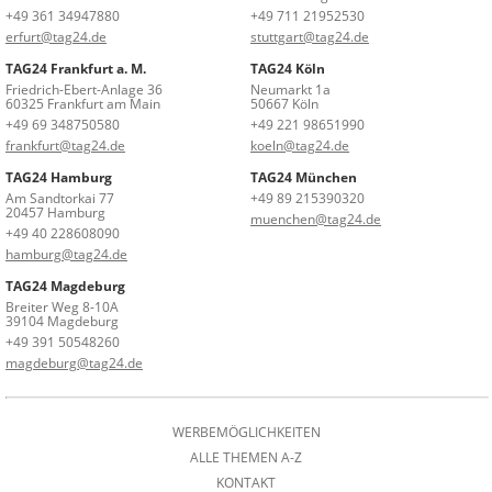
+49 361 34947880
+49 711 21952530
erfurt@tag24.de
stuttgart@tag24.de
TAG24 Frankfurt a. M.
TAG24 Köln
Friedrich-Ebert-Anlage 36
Neumarkt 1a
60325 Frankfurt am Main
50667 Köln
+49 69 348750580
+49 221 98651990
frankfurt@tag24.de
koeln@tag24.de
TAG24 Hamburg
TAG24 München
Am Sandtorkai 77
+49 89 215390320
20457 Hamburg
muenchen@tag24.de
+49 40 228608090
hamburg@tag24.de
TAG24 Magdeburg
Breiter Weg 8-10A
39104 Magdeburg
+49 391 50548260
magdeburg@tag24.de
WERBEMÖGLICHKEITEN
ALLE THEMEN A-Z
KONTAKT