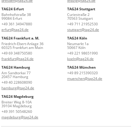
dresden@tag24.de
leipzig@tag24.de
TAG24 Erfurt
TAG24 Stuttgart
Bahnhofstraße 38
Curiestraße 2
99084 Erfurt
70563 Stuttgart
+49 361 34947880
+49 711 21952530
erfurt@tag24.de
stuttgart@tag24.de
TAG24 Frankfurt a. M.
TAG24 Köln
Friedrich-Ebert-Anlage 36
Neumarkt 1a
60325 Frankfurt am Main
50667 Köln
+49 69 348750580
+49 221 98651990
frankfurt@tag24.de
koeln@tag24.de
TAG24 Hamburg
TAG24 München
Am Sandtorkai 77
+49 89 215390320
20457 Hamburg
muenchen@tag24.de
+49 40 228608090
hamburg@tag24.de
TAG24 Magdeburg
Breiter Weg 8-10A
39104 Magdeburg
+49 391 50548260
magdeburg@tag24.de