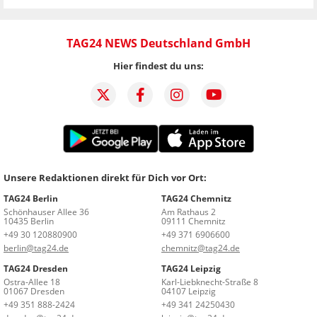
TAG24 NEWS Deutschland GmbH
Hier findest du uns:
Unsere Redaktionen direkt für Dich vor Ort:
TAG24 Berlin
TAG24 Chemnitz
Schönhauser Allee 36
Am Rathaus 2
10435 Berlin
09111 Chemnitz
+49 30 120880900
+49 371 6906600
berlin@tag24.de
chemnitz@tag24.de
TAG24 Dresden
TAG24 Leipzig
Ostra-Allee 18
Karl-Liebknecht-Straße 8
01067 Dresden
04107 Leipzig
+49 351 888-2424
+49 341 24250430