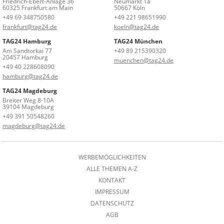
Friedrich-Ebert-Anlage 36
Neumarkt 1a
60325 Frankfurt am Main
50667 Köln
+49 69 348750580
+49 221 98651990
frankfurt@tag24.de
koeln@tag24.de
TAG24 Hamburg
TAG24 München
Am Sandtorkai 77
+49 89 215390320
20457 Hamburg
muenchen@tag24.de
+49 40 228608090
hamburg@tag24.de
TAG24 Magdeburg
Breiter Weg 8-10A
39104 Magdeburg
+49 391 50548260
magdeburg@tag24.de
WERBEMÖGLICHKEITEN
ALLE THEMEN A-Z
KONTAKT
IMPRESSUM
DATENSCHUTZ
AGB