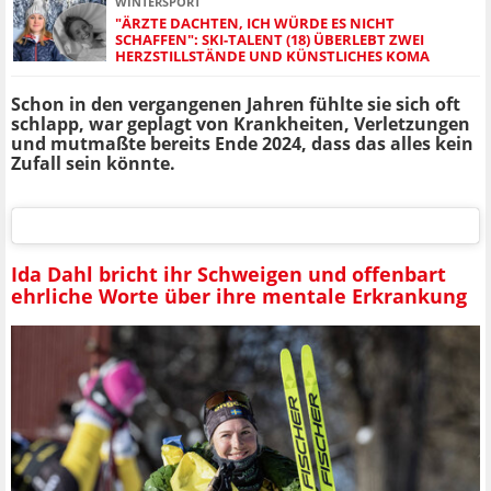
WINTERSPORT
"ÄRZTE DACHTEN, ICH WÜRDE ES NICHT
SCHAFFEN": SKI-TALENT (18) ÜBERLEBT ZWEI
HERZSTILLSTÄNDE UND KÜNSTLICHES KOMA
Schon in den vergangenen Jahren fühlte sie sich oft
schlapp, war geplagt von Krankheiten, Verletzungen
und mutmaßte bereits Ende 2024, dass das alles kein
Zufall sein könnte.
Ida Dahl bricht ihr Schweigen und offenbart
ehrliche Worte über ihre mentale Erkrankung