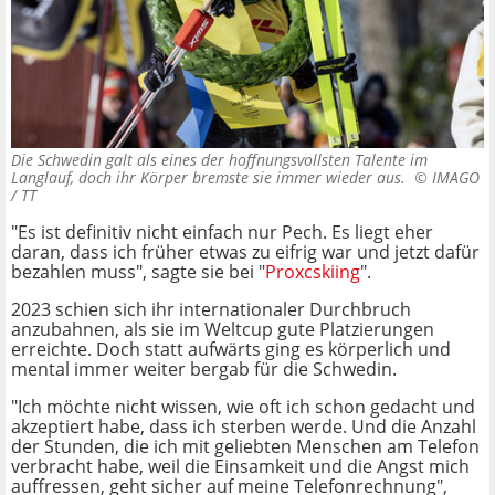
Die Schwedin galt als eines der hoffnungsvollsten Talente im
Langlauf, doch ihr Körper bremste sie immer wieder aus. ©
IMAGO
/ TT
"Es ist definitiv nicht einfach nur Pech. Es liegt eher
daran, dass ich früher etwas zu eifrig war und jetzt dafür
bezahlen muss", sagte sie bei "
Proxcskiing
".
2023 schien sich ihr internationaler Durchbruch
anzubahnen, als sie im Weltcup gute Platzierungen
erreichte. Doch statt aufwärts ging es körperlich und
mental immer weiter bergab für die Schwedin.
"Ich möchte nicht wissen, wie oft ich schon gedacht und
akzeptiert habe, dass ich sterben werde. Und die Anzahl
der Stunden, die ich mit geliebten Menschen am Telefon
verbracht habe, weil die Einsamkeit und die Angst mich
auffressen, geht sicher auf meine Telefonrechnung",