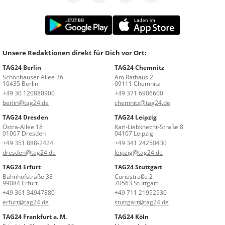
Unsere Redaktionen direkt für Dich vor Ort:
TAG24 Berlin
TAG24 Chemnitz
Schönhauser Allee 36
Am Rathaus 2
10435 Berlin
09111 Chemnitz
+49 30 120880900
+49 371 6906600
berlin@tag24.de
chemnitz@tag24.de
TAG24 Dresden
TAG24 Leipzig
Ostra-Allee 18
Karl-Liebknecht-Straße 8
01067 Dresden
04107 Leipzig
+49 351 888-2424
+49 341 24250430
dresden@tag24.de
leipzig@tag24.de
TAG24 Erfurt
TAG24 Stuttgart
Bahnhofstraße 38
Curiestraße 2
99084 Erfurt
70563 Stuttgart
+49 361 34947880
+49 711 21952530
erfurt@tag24.de
stuttgart@tag24.de
TAG24 Frankfurt a. M.
TAG24 Köln