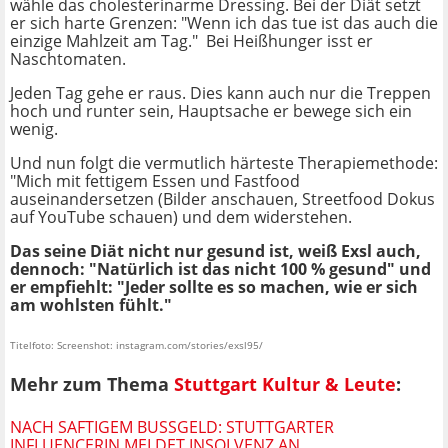
wähle das cholesterinarme Dressing. Bei der Diät setzt
er sich harte Grenzen: "Wenn ich das tue ist das auch die
einzige Mahlzeit am Tag." Bei Heißhunger isst er
Naschtomaten.
Jeden Tag gehe er raus. Dies kann auch nur die Treppen
hoch und runter sein, Hauptsache er bewege sich ein
wenig.
Und nun folgt die vermutlich härteste Therapiemethode:
"Mich mit fettigem Essen und Fastfood
auseinandersetzen (Bilder anschauen, Streetfood Dokus
auf YouTube schauen) und dem widerstehen.
Das seine Diät nicht nur gesund ist, weiß Exsl auch,
dennoch: "Natürlich ist das nicht 100 % gesund" und
er empfiehlt: "Jeder sollte es so machen, wie er sich
am wohlsten fühlt."
Titelfoto: Screenshot: instagram.com/stories/exsl95/
Mehr zum Thema
Stuttgart Kultur & Leute
:
NACH SAFTIGEM BUSSGELD: STUTTGARTER I
NFLUENCERIN MELDET INSOLVENZ AN