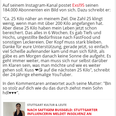
Auf seinem Instagram-Kanal postet
Exsl95
seinen
184.000 Abonnenten ein Bild von sich. Dazu schreibt er:
"Ca. 25 Kilo näher an meinem Ziel. Die Zahl 25 klingt
wenig, wenn man mit über 200 Kilo angefangen hat.
Aber diese 25 Kilo haben mein Leben jetzt schon
bereichert. Das alles in 6 Wochen. Es gab Tiefs und
Hochs, ungestillte Bedürfnisse nach FastFood und
sonstigen Leckereien. Der Kopf muss stark bleiben.
Danke für eure Unterstützung, gerade jetzt, so einfach
viel Scheiße aufeinander kam und man sich fühlt, als
gäbe es am Morgen danach keine Sonne die aufgeht. Es
geht immer weiter, man muss sich nur selbst darüber
im Klaren sein, was man möchte und wie es weiter
gehen soll. Kuss ❤😘 auf die nächsten 25 Kilo", schreibt
der 24-jährige ehemalige YouTuber.
In den Kommentaren antwortet auch seine Mutter: "Bin
so stolz auf dich wie du das durch ziehst mein Sohn
hdl♥️♥️♥️".
STUTTGART KULTUR & LEUTE
NACH SAFTIGEM BUSSGELD: STUTTGARTER I
NFLUENCERIN MELDET INSOLVENZ AN