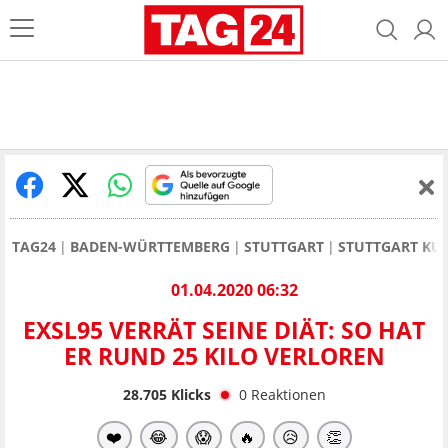
TAG24
BADEN-WÜRTTEMBERG
STUTTGART
STUTTGART KUL
01.04.2020 06:32
EXSL95 VERRÄT SEINE DIÄT: SO HAT
ER RUND 25 KILO VERLOREN
28.705
Klicks
0
Reaktionen
❤️
😂
😱
🔥
😥
👏