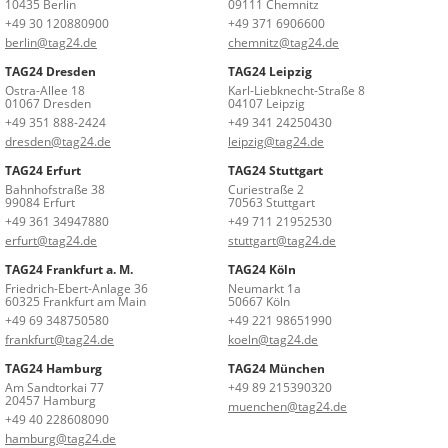
10435 Berlin
09111 Chemnitz
+49 30 120880900
+49 371 6906600
berlin@tag24.de
chemnitz@tag24.de
TAG24 Dresden
TAG24 Leipzig
Ostra-Allee 18
Karl-Liebknecht-Straße 8
01067 Dresden
04107 Leipzig
+49 351 888-2424
+49 341 24250430
dresden@tag24.de
leipzig@tag24.de
TAG24 Erfurt
TAG24 Stuttgart
Bahnhofstraße 38
Curiestraße 2
99084 Erfurt
70563 Stuttgart
+49 361 34947880
+49 711 21952530
erfurt@tag24.de
stuttgart@tag24.de
TAG24 Frankfurt a. M.
TAG24 Köln
Friedrich-Ebert-Anlage 36
Neumarkt 1a
60325 Frankfurt am Main
50667 Köln
+49 69 348750580
+49 221 98651990
frankfurt@tag24.de
koeln@tag24.de
TAG24 Hamburg
TAG24 München
Am Sandtorkai 77
+49 89 215390320
20457 Hamburg
muenchen@tag24.de
+49 40 228608090
hamburg@tag24.de