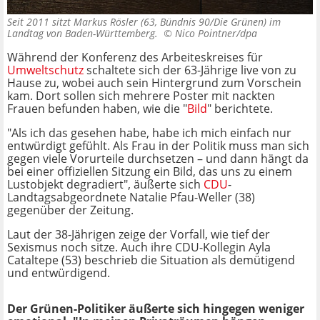
Seit 2011 sitzt Markus Rösler (63, Bündnis 90/Die Grünen) im
Landtag von Baden-Württemberg. ©
Nico Pointner/dpa
Während der Konferenz des Arbeiteskreises für
Umweltschutz
schaltete sich der 63-Jährige live von zu
Hause zu, wobei auch sein Hintergrund zum Vorschein
kam. Dort sollen sich mehrere Poster mit nackten
Frauen befunden haben, wie die "
Bild
" berichtete.
"Als ich das gesehen habe, habe ich mich einfach nur
entwürdigt gefühlt. Als Frau in der Politik muss man sich
gegen viele Vorurteile durchsetzen – und dann hängt da
bei einer offiziellen Sitzung ein Bild, das uns zu einem
Lustobjekt degradiert", äußerte sich
CDU
-
Landtagsabgeordnete Natalie Pfau-Weller (38)
gegenüber der Zeitung.
Laut der 38-Jährigen zeige der Vorfall, wie tief der
Sexismus noch sitze. Auch ihre CDU-Kollegin Ayla
Cataltepe (53) beschrieb die Situation als demütigend
und entwürdigend.
Der Grünen-Politiker äußerte sich hingegen weniger