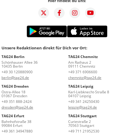
Hier findest du uns:
Unsere Redaktionen direkt für Dich vor Ort:
TAG24 Berlin
TAG24 Chemnitz
Schönhauser Allee 36
Am Rathaus 2
10435 Berlin
09111 Chemnitz
+49 30 120880900
+49 371 6906600
berlin@tag24.de
chemnitz@tag24.de
TAG24 Dresden
TAG24 Leipzig
Ostra-Allee 18
Karl-Liebknecht-Straße 8
01067 Dresden
04107 Leipzig
+49 351 888-2424
+49 341 24250430
dresden@tag24.de
leipzig@tag24.de
TAG24 Erfurt
TAG24 Stuttgart
Bahnhofstraße 38
Curiestraße 2
99084 Erfurt
70563 Stuttgart
+49 361 34947880
+49 711 21952530