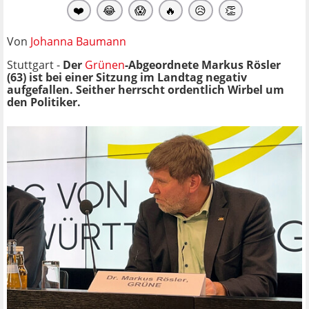
❤️
😂
😱
🔥
😥
👏
Von
Johanna Baumann
Stuttgart -
Der
Grünen
-Abgeordnete Markus Rösler
(63) ist bei einer Sitzung im Landtag
negativ
aufgefallen. Seither herrscht ordentlich Wirbel um
den Politiker.