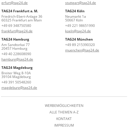
erfurt@tag24.de
stuttgart@tag24.de
TAG24 Frankfurt a. M.
TAG24 Köln
Friedrich-Ebert-Anlage 36
Neumarkt 1a
60325 Frankfurt am Main
50667 Köln
+49 69 348750580
+49 221 98651990
frankfurt@tag24.de
koeln@tag24.de
TAG24 Hamburg
TAG24 München
Am Sandtorkai 77
+49 89 215390320
20457 Hamburg
muenchen@tag24.de
+49 40 228608090
hamburg@tag24.de
TAG24 Magdeburg
Breiter Weg 8-10A
39104 Magdeburg
+49 391 50548260
magdeburg@tag24.de
WERBEMÖGLICHKEITEN
ALLE THEMEN A-Z
KONTAKT
IMPRESSUM