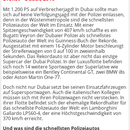
Mit 1.200 PS auf Verbrecherjagd! In Dubai sollte man
sich auf keine Verfolgungsjagd mit der Polizei einlassen,
denn in der Wüstenmetropole sind die schnellsten
Polizeiautos der Welt im Einsatz. Mit einer
Spitzengeschwindigkeit von 407 km/h schaffte es ein
Bugatti Veyron der Dubaier Polizei als schnellstes
Polizeiauto der Welt ins Guinness-Buch der Rekorde.
Ausgestattet mit einem 16-Zylinder Motor beschleunigt
der Streifenwagen von 0 auf 100 in zweieinhalb
Sekunden. Das Rekordauto ist aber nicht das einzige
Supercar der Dubai Polizei. In der Luxusflotte befinden
sich noch 14 weitere Sportwagen der Superlative wie
beispielsweise ein Bentley Continental GT, zwei BMW i8s
oder Aston Martin One-77.
Doch nicht nur Dubai setzt bei seinen Einsatzfahrzeugen
auf Supersportwagen. Auch die italienischen Kollegen
müssen sich mit ihren Polizeiwagen nicht verstecken. In
ihrer Flotte befindet sich der ehemalige Rekordhalter für
das schnellste Polizeiauto der Welt: ein Lamborghini
Gallardo LP560-4, der eine Höchstgeschwindigkeit von
370 km/h erreicht.
Und was sind die schnellsten Polizeiautos