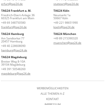
erfurt@tag24.de
stuttgart@tag24.de
TAG24 Frankfurt a. M.
TAG24 Köln
Friedrich-Ebert-Anlage 36
Neumarkt 1a
60325 Frankfurt am Main
50667 Köln
+49 69 348750580
+49 221 98651990
frankfurt@tag24.de
koeln@tag24.de
TAG24 Hamburg
TAG24 München
Am Sandtorkai 77
+49 89 215390320
20457 Hamburg
muenchen@tag24.de
+49 40 228608090
hamburg@tag24.de
TAG24 Magdeburg
Breiter Weg 8-10A
39104 Magdeburg
+49 391 50548260
magdeburg@tag24.de
WERBEMÖGLICHKEITEN
ALLE THEMEN A-Z
KONTAKT
IMPRESSUM