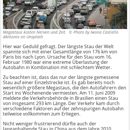
Megastaus kosten Nerven und Zeit. ©
Photo by Iwona Castiello
dAntonio on Unsplash
Hier war Geduld gefragt. Der längste Stau der Welt
spannte sich mit einer Gesamtlänge von 176 km von
Paris bis nach Lyon. Ursache für den Stau vom 16.
Februar 1980 war eine extreme Überlastung der
Autobahn in Kombination mit schlechtem Wetter.
Zu beachten ist, dass das nur der längste gemessene
Stau auf einer Einzelstrecke ist. Es gab bereits noch
wesentlich größere Megastaus, die den Autofahrern den
Start ins Wochenende vermiesten. Am 11. Juni 2009
meldete die Verkehrsbehörde in Brasilien einen Stau
von insgesamt 293 km Länge. Der Verkehr kam durch
verschiedene Faktoren auf der zehnspurigen Autobahn
teilweise vollkommen zum Erliegen.
Nicht weniger frustrierend dürfte auch der
langanhaltende Stau in China aus dem Jahre 2010