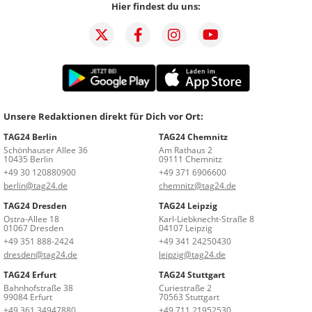
Hier findest du uns:
Unsere Redaktionen direkt für Dich vor Ort:
TAG24 Berlin
TAG24 Chemnitz
Schönhauser Allee 36
Am Rathaus 2
10435 Berlin
09111 Chemnitz
+49 30 120880900
+49 371 6906600
berlin@tag24.de
chemnitz@tag24.de
TAG24 Dresden
TAG24 Leipzig
Ostra-Allee 18
Karl-Liebknecht-Straße 8
01067 Dresden
04107 Leipzig
+49 351 888-2424
+49 341 24250430
dresden@tag24.de
leipzig@tag24.de
TAG24 Erfurt
TAG24 Stuttgart
Bahnhofstraße 38
Curiestraße 2
99084 Erfurt
70563 Stuttgart
+49 361 34947880
+49 711 21952530