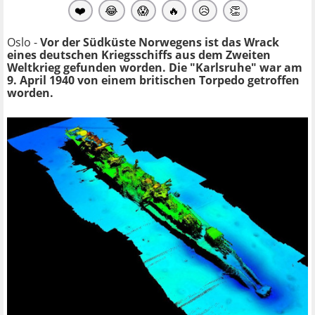
❤️
😂
😱
🔥
😥
👏
Oslo -
Vor der Südküste Norwegens ist das Wrack
eines deutschen Kriegsschiffs aus dem Zweiten
Weltkrieg gefunden worden. Die "Karlsruhe" war am
9. April 1940 von einem britischen Torpedo getroffen
worden.