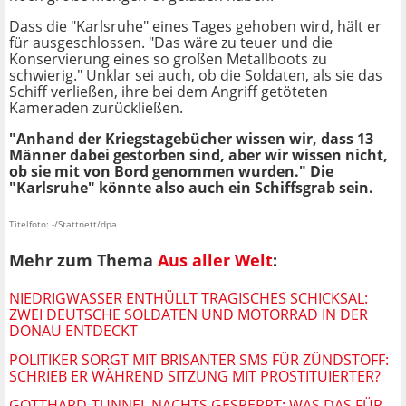
Dass die "Karlsruhe" eines Tages gehoben wird, hält er
für ausgeschlossen. "Das wäre zu teuer und die
Konservierung eines so großen Metallboots zu
schwierig." Unklar sei auch, ob die Soldaten, als sie das
Schiff verließen, ihre bei dem Angriff getöteten
Kameraden zurückließen.
"Anhand der Kriegstagebücher wissen wir, dass 13
Männer dabei gestorben sind, aber wir wissen nicht,
ob sie mit von Bord genommen wurden." Die
"Karlsruhe" könnte also auch ein Schiffsgrab sein.
Titelfoto: -/Stattnett/dpa
Mehr zum Thema
Aus aller Welt
:
NIEDRIGWASSER ENTHÜLLT TRAGISCHES SCHICKSAL:
ZWEI DEUTSCHE SOLDATEN UND MOTORRAD IN DER
DONAU ENTDECKT
POLITIKER SORGT MIT BRISANTER SMS FÜR ZÜNDSTOFF:
SCHRIEB ER WÄHREND SITZUNG MIT PROSTITUIERTER?
GOTTHARD-TUNNEL NACHTS GESPERRT: WAS DAS FÜR