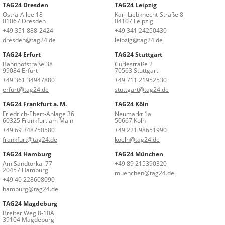
TAG24 Dresden
TAG24 Leipzig
Ostra-Allee 18
Karl-Liebknecht-Straße 8
01067 Dresden
04107 Leipzig
+49 351 888-2424
+49 341 24250430
dresden@tag24.de
leipzig@tag24.de
TAG24 Erfurt
TAG24 Stuttgart
Bahnhofstraße 38
Curiestraße 2
99084 Erfurt
70563 Stuttgart
+49 361 34947880
+49 711 21952530
erfurt@tag24.de
stuttgart@tag24.de
TAG24 Frankfurt a. M.
TAG24 Köln
Friedrich-Ebert-Anlage 36
Neumarkt 1a
60325 Frankfurt am Main
50667 Köln
+49 69 348750580
+49 221 98651990
frankfurt@tag24.de
koeln@tag24.de
TAG24 Hamburg
TAG24 München
Am Sandtorkai 77
+49 89 215390320
20457 Hamburg
muenchen@tag24.de
+49 40 228608090
hamburg@tag24.de
TAG24 Magdeburg
Breiter Weg 8-10A
39104 Magdeburg