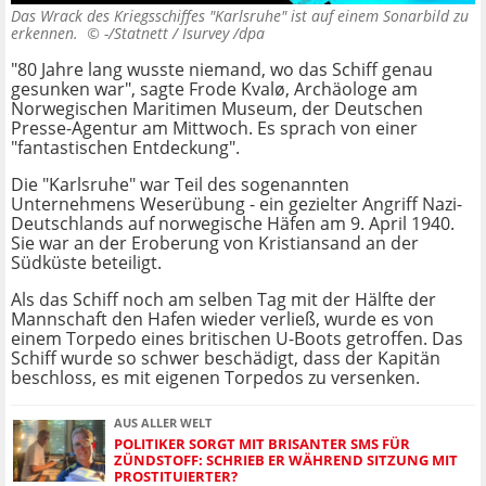
Das Wrack des Kriegsschiffes "Karlsruhe" ist auf einem Sonarbild zu
erkennen. ©
-/Statnett / Isurvey /dpa
"80 Jahre lang wusste niemand, wo das Schiff genau
gesunken war", sagte Frode Kvalø, Archäologe am
Norwegischen Maritimen Museum, der Deutschen
Presse-Agentur am Mittwoch. Es sprach von einer
"fantastischen Entdeckung".
Die "Karlsruhe" war Teil des sogenannten
Unternehmens Weserübung - ein gezielter Angriff Nazi-
Deutschlands auf norwegische Häfen am 9. April 1940.
Sie war an der Eroberung von Kristiansand an der
Südküste beteiligt.
Als das Schiff noch am selben Tag mit der Hälfte der
Mannschaft den Hafen wieder verließ, wurde es von
einem Torpedo eines britischen U-Boots getroffen. Das
Schiff wurde so schwer beschädigt, dass der Kapitän
beschloss, es mit eigenen Torpedos zu versenken.
AUS ALLER WELT
POLITIKER SORGT MIT BRISANTER SMS FÜR
ZÜNDSTOFF: SCHRIEB ER WÄHREND SITZUNG MIT
PROSTITUIERTER?