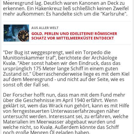
Meeresgrund lag. Deutlich waren Kanonen an Deck zu
erkennen. Ein Hakenkreuz ließ schließlich keinen Zweifel
mehr aufkommen: Es handelte sich um die "Karlsruhe".
AUS ALLER WELT
GOLD, PERLEN UND EDELSTEINE! RÖMISCHER
SCHATZ VOR MITTELMEERKÜSTE ENTDECKT
"Der Bug ist weggesprengt, weil ein Torpedo die
Munitionskammer traf", berichtete der Archäologe
Kvalø. "Aber sonst haben wir den Eindruck, dass das
ursprünglich 175 Meter lange Schiff in einem guten
Zustand ist." Überraschenderweise liege es mit dem Kiel
auf dem Meeresgrund - und nicht auf der Seite, wie es
sonst oft der Fall sei.
Der Forscher hofft nun, dass man mit dem Fund mehr
über die Geschehnisse im April 1940 erfährt. Wenn
geklärt ist, wem das Wrack nun gehört, kann es mit Hilfe
von ferngesteuerten Unterwasserfahrzeugen näher
untersucht werden. Interessant sei, zu erfahren, welche
Materialien im Meerwasser abgebaut wurden und
welche nicht, so Kvalø. Außerdem könnte das Schiff
noch große Mengen Öl geladen haben.