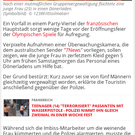
Nach einer mutmaßlichen Gruppenvergewaltigung flüchtete eine
junge Frau (25) in einen Dönerladen.
(Symbolbild) ©
123RF/ittoilmatarr
Ein Vorfall in einem Party-Viertel der
französischen
Hauptstadt sorgt wenige Tage vor der Eröffnungsfeier
der
Olympischen Spiele
für Aufregung.
Verpixelte Aufnahmen einer Überwachungskamera, die
dem australischen Sender "
7News
" vorliegen, sollen
zeigen, wie die junge Frau in zerfetztem Kleid gegen 5
Uhr am frühen Samstagmorgen das Personal eines
Dönerladens um Hilfe bat.
Der Grund bestürzt: Kurz zuvor sei sie von fünf Männern
gleichzeitig vergewaltigt worden, erklärte die Touristin
anschließend gegenüber der Polizei.
FRANKREICH
TEENAGER (14) "TERRORISIERT" PASSANTEN MIT
WASSERPISTOLE - POLIZEI NIMMT IHN GLEICH
ZWEIMAL IN EINER WOCHE FEST
Während sich die Imbiss-Mitarbeiter um die weinende
Frau kümmerten und die Polizei alarmierten, musste die