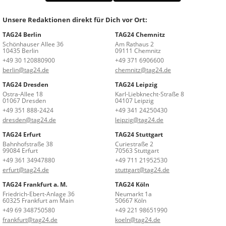
Unsere Redaktionen direkt für Dich vor Ort:
TAG24 Berlin
TAG24 Chemnitz
Schönhauser Allee 36
Am Rathaus 2
10435 Berlin
09111 Chemnitz
+49 30 120880900
+49 371 6906600
berlin@tag24.de
chemnitz@tag24.de
TAG24 Dresden
TAG24 Leipzig
Ostra-Allee 18
Karl-Liebknecht-Straße 8
01067 Dresden
04107 Leipzig
+49 351 888-2424
+49 341 24250430
dresden@tag24.de
leipzig@tag24.de
TAG24 Erfurt
TAG24 Stuttgart
Bahnhofstraße 38
Curiestraße 2
99084 Erfurt
70563 Stuttgart
+49 361 34947880
+49 711 21952530
erfurt@tag24.de
stuttgart@tag24.de
TAG24 Frankfurt a. M.
TAG24 Köln
Friedrich-Ebert-Anlage 36
Neumarkt 1a
60325 Frankfurt am Main
50667 Köln
+49 69 348750580
+49 221 98651990
frankfurt@tag24.de
koeln@tag24.de