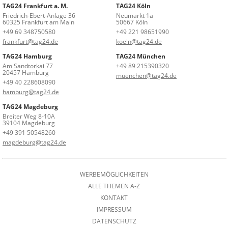
TAG24 Frankfurt a. M.
TAG24 Köln
Friedrich-Ebert-Anlage 36
Neumarkt 1a
60325 Frankfurt am Main
50667 Köln
+49 69 348750580
+49 221 98651990
frankfurt@tag24.de
koeln@tag24.de
TAG24 Hamburg
TAG24 München
Am Sandtorkai 77
+49 89 215390320
20457 Hamburg
muenchen@tag24.de
+49 40 228608090
hamburg@tag24.de
TAG24 Magdeburg
Breiter Weg 8-10A
39104 Magdeburg
+49 391 50548260
magdeburg@tag24.de
WERBEMÖGLICHKEITEN
ALLE THEMEN A-Z
KONTAKT
IMPRESSUM
DATENSCHUTZ