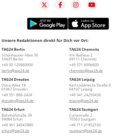
Unsere Redaktionen direkt für Dich vor Ort:
TAG24 Berlin
TAG24 Chemnitz
Schönhauser Allee 36
Am Rathaus 2
10435 Berlin
09111 Chemnitz
+49 30 120880900
+49 371 6906600
berlin@tag24.de
chemnitz@tag24.de
TAG24 Dresden
TAG24 Leipzig
Ostra-Allee 18
Karl-Liebknecht-Straße 8
01067 Dresden
04107 Leipzig
+49 351 888-2424
+49 341 24250430
dresden@tag24.de
leipzig@tag24.de
TAG24 Erfurt
TAG24 Stuttgart
Bahnhofstraße 38
Curiestraße 2
99084 Erfurt
70563 Stuttgart
+49 361 34947880
+49 711 21952530
erfurt@tag24.de
stuttgart@tag24.de