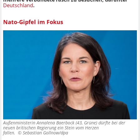
Deutschland
.
Nato-Gipfel im Fokus
Außenministerin Annalena Baerbock (43, Grüne) dürfte bei der
neuen britischen Regierung ein Stein vom Herzen
fallen. ©
Sebastian Gollnow/dpa