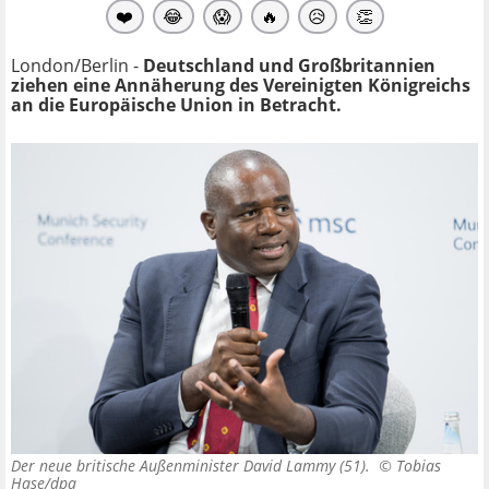
❤️
😂
😱
🔥
😥
👏
London/Berlin -
Deutschland und Großbritannien
ziehen eine Annäherung des Vereinigten Königreichs
an die Europäische Union in Betracht.
Der neue britische Außenminister David Lammy (51). ©
Tobias
Hase/dpa