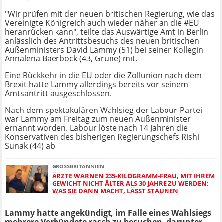
"Wir prüfen mit der neuen britischen Regierung, wie das
Vereinigte Königreich auch wieder näher an die #EU
heranrücken kann", teilte das Auswärtige Amt in Berlin
anlässlich des Antrittsbesuchs des neuen britischen
Außenministers David Lammy (51) bei seiner Kollegin
Annalena Baerbock (43, Grüne) mit.
Eine Rückkehr in die EU oder die Zollunion nach dem
Brexit hatte Lammy allerdings bereits vor seinem
Amtsantritt ausgeschlossen.
Nach dem spektakulären Wahlsieg der Labour-Partei
war Lammy am Freitag zum neuen Außenminister
ernannt worden. Labour löste nach 14 Jahren die
Konservativen des bisherigen Regierungschefs Rishi
Sunak (44) ab.
GROSSBRITANNIEN
ÄRZTE WARNEN 235-KILOGRAMM-FRAU, MIT IHREM
GEWICHT NICHT ÄLTER ALS 30 JAHRE ZU WERDEN:
WAS SIE DANN MACHT, LÄSST STAUNEN
Lammy hatte angekündigt, im Falle eines Wahlsiegs
mehrere Verbündete rasch zu besuchen, darunter