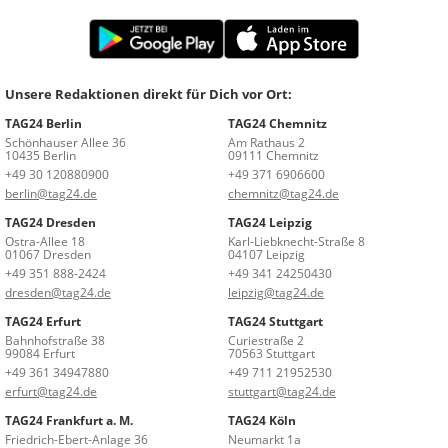
Unsere Redaktionen direkt für Dich vor Ort:
TAG24 Berlin
TAG24 Chemnitz
Schönhauser Allee 36
Am Rathaus 2
10435 Berlin
09111 Chemnitz
+49 30 120880900
+49 371 6906600
berlin@tag24.de
chemnitz@tag24.de
TAG24 Dresden
TAG24 Leipzig
Ostra-Allee 18
Karl-Liebknecht-Straße 8
01067 Dresden
04107 Leipzig
+49 351 888-2424
+49 341 24250430
dresden@tag24.de
leipzig@tag24.de
TAG24 Erfurt
TAG24 Stuttgart
Bahnhofstraße 38
Curiestraße 2
99084 Erfurt
70563 Stuttgart
+49 361 34947880
+49 711 21952530
erfurt@tag24.de
stuttgart@tag24.de
TAG24 Frankfurt a. M.
TAG24 Köln
Friedrich-Ebert-Anlage 36
Neumarkt 1a