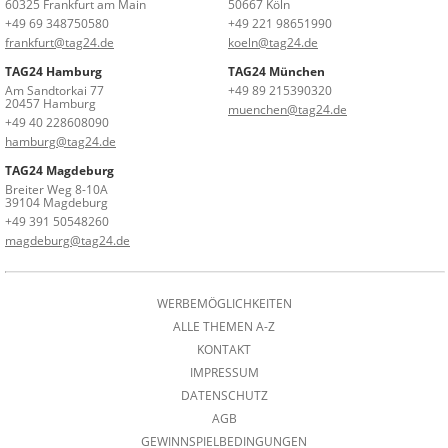
60325 Frankfurt am Main
50667 Köln
+49 69 348750580
+49 221 98651990
frankfurt@tag24.de
koeln@tag24.de
TAG24 Hamburg
TAG24 München
Am Sandtorkai 77
+49 89 215390320
20457 Hamburg
muenchen@tag24.de
+49 40 228608090
hamburg@tag24.de
TAG24 Magdeburg
Breiter Weg 8-10A
39104 Magdeburg
+49 391 50548260
magdeburg@tag24.de
WERBEMÖGLICHKEITEN
ALLE THEMEN A-Z
KONTAKT
IMPRESSUM
DATENSCHUTZ
AGB
GEWINNSPIELBEDINGUNGEN