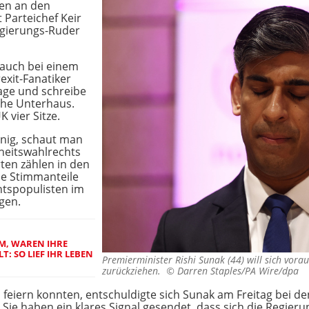
zen an den
 Parteichef Keir
egierungs-Ruder
 auch bei einem
exit-Fanatiker
sage und schreibe
sche Unterhaus.
 vier Sitze.
enig, schaut man
heitswahlrechts
rten zählen in den
ie Stimmanteile
htspopulisten im
gen.
AM, WAREN IHRE
T: SO LIEF IHR LEBEN
Premierminister Rishi Sunak (44) will sich vorau
zurückziehen. ©
Darren Staples/PA Wire/dpa
iern konnten, entschuldigte sich Sunak am Freitag bei den B
 Sie haben ein klares Signal gesendet, dass sich die Regier