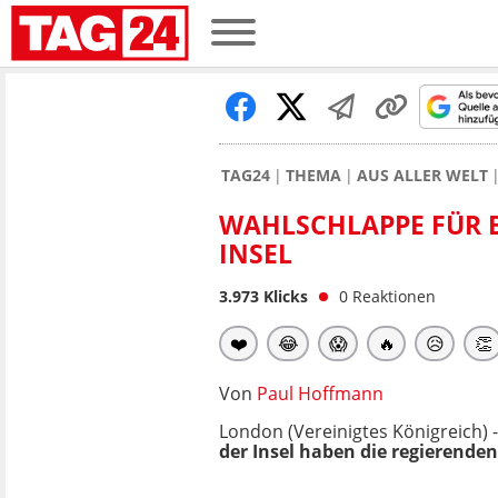
TAG24
THEMA
AUS ALLER WELT
WAHLSCHLAPPE FÜR B
INSEL
3.973
Klicks
0
Reaktionen
❤️
😂
😱
🔥
😥
👏
Von
Paul Hoffmann
London (Vereinigtes Königreich) 
der Insel haben die regierende