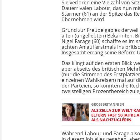
Sie verloren eine Vielzahl von Sit
Dauerrivalen Labour, das nun mit
Starmer (61) an der Spitze das R
übernehmen wird.
Grund zur Freude gab es derweil
alten (ungeliebten) Bekannten. Br
Nigel Farage (60) schaffte es im 
achten Anlauf erstmals ins briti
Insgesamt errang seine Reform UK
Das klingt auf den ersten Blick w
aber abseits des britischen Mehr
(nur die Stimmen des Erstplatzie
einzelnen Wahlkreisen) mal auf d
der Parteien, so konnten die Rec
zweistelligen Prozentbereich zule
GROSSBRITANNIEN
ALS ZELLA ZUR WELT K
ELTERN FAST 50 JAHRE AL
ALS NACHZÜGLERIN
Während Labour und Farage also fe
in diesem Job alles gegeben, aber