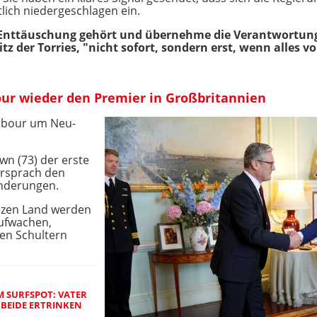
lich niedergeschlagen ein.
e Enttäuschung gehört und übernehme die Verantwortung
z der Torries, "nicht sofort, sondern erst, wenn alles v
bour wieder den Premier in Großbritannien
abour um Neu-
wn (73) der erste
ersprach den
nderungen.
anzen Land werden
aufwachen,
ren Schultern
M SURFSPOT: VATER
 BEIDE ERTRINKEN