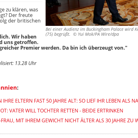
ge zu klären,
was
gt? Der freute
olg der britischen
Bei einer Audienz im Buckingham Palace wird Kei
(75) begrüßt. ©
Yui Mok/PA Wire/dpa
lich. Wir haben
 uns getroffen.
lgreicher Premier werden. Da bin ich überzeugt von."
lisiert: 13.28 Uhr
annien
:
 IHRE ELTERN FAST 50 JAHRE ALT: SO LIEF IHR LEBEN ALS 
OT: VATER WILL TOCHTER RETTEN - BEIDE ERTRINKEN
RAU, MIT IHREM GEWICHT NICHT ÄLTER ALS 30 JAHRE ZU 