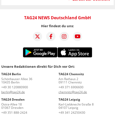
TAG24 NEWS Deutschland GmbH
Hier findest du uns:
Unsere Redaktionen direkt für Dich vor Ort:
TAG24 Berlin
TAG24 Chemnitz
Schönhauser Allee 36
Am Rathaus 2
10435 Berlin
09111 Chemnitz
+49 30 120880900
+49 371 6906600
berlin@tag24.de
chemnitz@tag24.de
TAG24 Dresden
TAG24 Leipzig
Ostra-Allee 18
Karl-Liebknecht-Straße 8
01067 Dresden
04107 Leipzig
+49 351 888-2424
+49 341 24250430