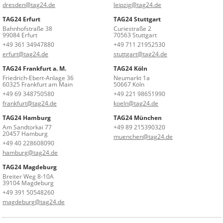
dresden@tag24.de
leipzig@tag24.de
TAG24 Erfurt
TAG24 Stuttgart
Bahnhofstraße 38
Curiestraße 2
99084 Erfurt
70563 Stuttgart
+49 361 34947880
+49 711 21952530
erfurt@tag24.de
stuttgart@tag24.de
TAG24 Frankfurt a. M.
TAG24 Köln
Friedrich-Ebert-Anlage 36
Neumarkt 1a
60325 Frankfurt am Main
50667 Köln
+49 69 348750580
+49 221 98651990
frankfurt@tag24.de
koeln@tag24.de
TAG24 Hamburg
TAG24 München
Am Sandtorkai 77
+49 89 215390320
20457 Hamburg
muenchen@tag24.de
+49 40 228608090
hamburg@tag24.de
TAG24 Magdeburg
Breiter Weg 8-10A
39104 Magdeburg
+49 391 50548260
magdeburg@tag24.de