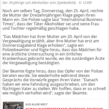
Der 39-Jährige soll Alkoholiker sein (Symbolbild). ©
123RF
Noch am selben Tag, Donnerstag, den 25. April, reichte
die Mutter der Dreizehnjährigen Klage gegen ihren
Mann ein. Die Polizei sagte laut "International Business
Times", dass der Täter Alkoholiker sei und seine Frau
und Tochter regelmäßig geschlagen habe.
"Das Mädchen hat ihrer Mutter am 20. April von der
Vergewaltigung erzählt, aber ihre Mutter hat erst am
Donnerstagabend Klage erhoben", sagte ein
Polizeibeamter und fügte hinzu, dass das Mädchen für
eine ärztliche Untersuchung in ein örtliches
Krankenhaus gebracht wurde, wo die zuständigen Ärzte
die Vergewaltigung bestätigten.
Der Beamte fügte hinzu, dass das Opfer von der Polizei
beraten wurde. Sie wiederholte während dieses
Gesprächs die Vorwürfe gegen ihren Vater. "Danach
haben wir eine Fahndung ausgeschrieben, um den
flüchtigen Vater zu stellen. Wir hoffen, dass er so schnell
wie möglich verhaftet wird", sagte der Beamte.
AUS ALLER WELT
DURCH WASSERTIEFSTAND ENTDECKT: DEUTSCHE