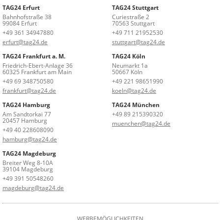
TAG24 Erfurt
TAG24 Stuttgart
Bahnhofstraße 38
Curiestraße 2
99084 Erfurt
70563 Stuttgart
+49 361 34947880
+49 711 21952530
erfurt@tag24.de
stuttgart@tag24.de
TAG24 Frankfurt a. M.
TAG24 Köln
Friedrich-Ebert-Anlage 36
Neumarkt 1a
60325 Frankfurt am Main
50667 Köln
+49 69 348750580
+49 221 98651990
frankfurt@tag24.de
koeln@tag24.de
TAG24 Hamburg
TAG24 München
Am Sandtorkai 77
+49 89 215390320
20457 Hamburg
muenchen@tag24.de
+49 40 228608090
hamburg@tag24.de
TAG24 Magdeburg
Breiter Weg 8-10A
39104 Magdeburg
+49 391 50548260
magdeburg@tag24.de
WERBEMÖGLICHKEITEN