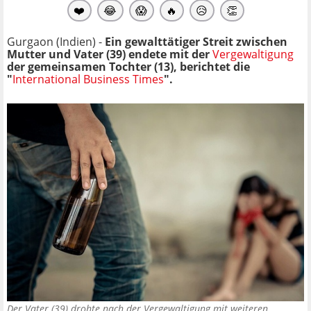
❤️
😂
😱
🔥
😥
👏
Gurgaon (Indien) -
Ein gewalttätiger Streit zwischen
Mutter und Vater (39) endete mit der
Vergewaltigung
der gemeinsamen Tochter (13), berichtet die
"
International Business Times
".
Der Vater (39) drohte nach der Vergewaltigung mit weiteren