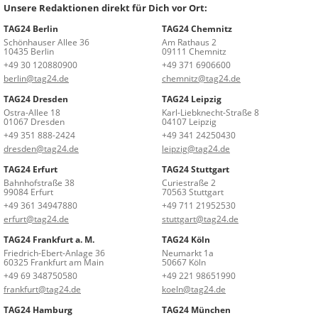
Unsere Redaktionen direkt für Dich vor Ort:
TAG24 Berlin
TAG24 Chemnitz
Schönhauser Allee 36
Am Rathaus 2
10435 Berlin
09111 Chemnitz
+49 30 120880900
+49 371 6906600
berlin@tag24.de
chemnitz@tag24.de
TAG24 Dresden
TAG24 Leipzig
Ostra-Allee 18
Karl-Liebknecht-Straße 8
01067 Dresden
04107 Leipzig
+49 351 888-2424
+49 341 24250430
dresden@tag24.de
leipzig@tag24.de
TAG24 Erfurt
TAG24 Stuttgart
Bahnhofstraße 38
Curiestraße 2
99084 Erfurt
70563 Stuttgart
+49 361 34947880
+49 711 21952530
erfurt@tag24.de
stuttgart@tag24.de
TAG24 Frankfurt a. M.
TAG24 Köln
Friedrich-Ebert-Anlage 36
Neumarkt 1a
60325 Frankfurt am Main
50667 Köln
+49 69 348750580
+49 221 98651990
frankfurt@tag24.de
koeln@tag24.de
TAG24 Hamburg
TAG24 München