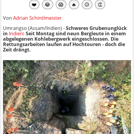
❤️
😂
😱
🔥
😥
👏
Von
Adrian Schintlmeister
Umrangso (Assam/Indien) -
Schweres Grubenunglück
in
Indien
: Seit Montag sind neun Bergleute in einem
abgelegenen Kohlebergwerk eingeschlossen. Die
Rettungsarbeiten laufen auf Hochtouren - doch die
Zeit drängt.