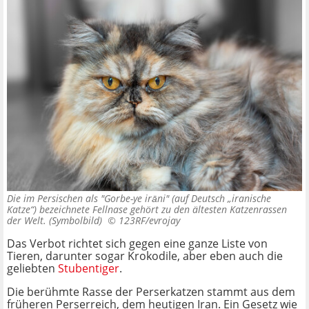
Die im Persischen als "Gorbe-ye irāni" (auf Deutsch „iranische
Katze“) bezeichnete Fellnase gehört zu den ältesten Katzenrassen
der Welt. (Symbolbild) ©
123RF/evrojay
Das Verbot richtet sich gegen eine ganze Liste von
Tieren, darunter sogar Krokodile, aber eben auch die
geliebten
Stubentiger
.
Die berühmte Rasse der Perserkatzen stammt aus dem
früheren Perserreich, dem heutigen Iran. Ein Gesetz wie