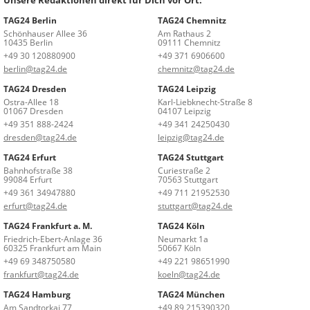
Unsere Redaktionen direkt für Dich vor Ort:
TAG24 Berlin
TAG24 Chemnitz
Schönhauser Allee 36
Am Rathaus 2
10435 Berlin
09111 Chemnitz
+49 30 120880900
+49 371 6906600
berlin@tag24.de
chemnitz@tag24.de
TAG24 Dresden
TAG24 Leipzig
Ostra-Allee 18
Karl-Liebknecht-Straße 8
01067 Dresden
04107 Leipzig
+49 351 888-2424
+49 341 24250430
dresden@tag24.de
leipzig@tag24.de
TAG24 Erfurt
TAG24 Stuttgart
Bahnhofstraße 38
Curiestraße 2
99084 Erfurt
70563 Stuttgart
+49 361 34947880
+49 711 21952530
erfurt@tag24.de
stuttgart@tag24.de
TAG24 Frankfurt a. M.
TAG24 Köln
Friedrich-Ebert-Anlage 36
Neumarkt 1a
60325 Frankfurt am Main
50667 Köln
+49 69 348750580
+49 221 98651990
frankfurt@tag24.de
koeln@tag24.de
TAG24 Hamburg
TAG24 München
Am Sandtorkai 77
+49 89 215390320