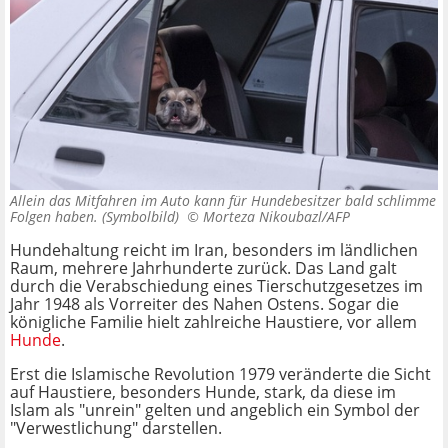
Allein das Mitfahren im Auto kann für Hundebesitzer bald schlimme
Folgen haben. (Symbolbild) ©
Morteza Nikoubazl/AFP
Hundehaltung reicht im Iran, besonders im ländlichen
Raum, mehrere Jahrhunderte zurück. Das Land galt
durch die Verabschiedung eines Tierschutzgesetzes im
Jahr 1948 als Vorreiter des Nahen Ostens. Sogar die
königliche Familie hielt zahlreiche Haustiere, vor allem
Hunde
.
Erst die Islamische Revolution 1979 veränderte die Sicht
auf Haustiere, besonders Hunde, stark, da diese im
Islam als "unrein" gelten und angeblich ein Symbol der
"Verwestlichung" darstellen.