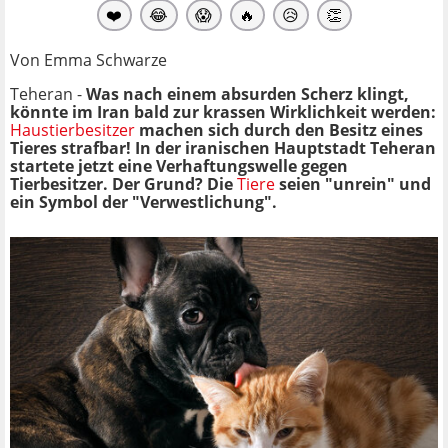
❤️
😂
😱
🔥
😥
👏
Von Emma Schwarze
Teheran -
Was nach einem absurden Scherz klingt,
könnte im Iran bald zur krassen Wirklichkeit werden:
Haustierbesitzer
machen sich durch den Besitz eines
Tieres strafbar! In der iranischen Hauptstadt Teheran
startete jetzt eine Verhaftungswelle gegen
Tierbesitzer. Der Grund? Die
Tiere
seien "unrein" und
ein Symbol der "Verwestlichung".