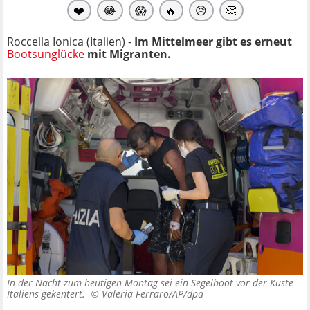
❤️
😂
😱
🔥
😥
👏
Roccella Ionica (Italien) -
Im Mittelmeer gibt es erneut
Bootsunglücke
mit Migranten.
In der Nacht zum heutigen Montag sei ein Segelboot vor der Küste
Italiens gekentert. ©
Valeria Ferraro/AP/dpa