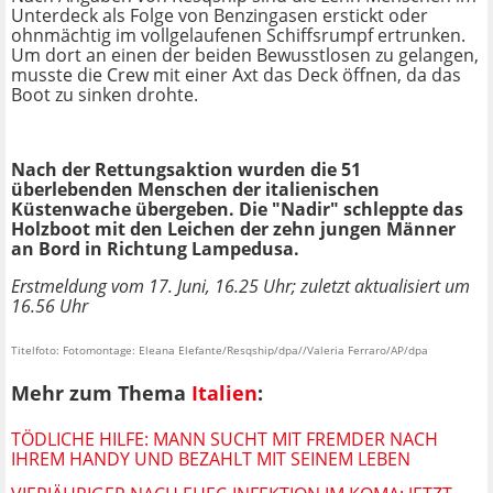
Unterdeck als Folge von Benzingasen erstickt oder
ohnmächtig im vollgelaufenen Schiffsrumpf ertrunken.
Um dort an einen der beiden Bewusstlosen zu gelangen,
musste die Crew mit einer Axt das Deck öffnen, da das
Boot zu sinken drohte.
Nach der Rettungsaktion wurden die 51
überlebenden Menschen der italienischen
Küstenwache übergeben. Die "Nadir" schleppte das
Holzboot mit den Leichen der zehn jungen Männer
an Bord in Richtung Lampedusa.
Erstmeldung vom 17. Juni, 16.25 Uhr; zuletzt aktualisiert um
16.56 Uhr
Titelfoto: Fotomontage: Eleana Elefante/Resqship/dpa//Valeria Ferraro/AP/dpa
Mehr zum Thema
Italien
:
TÖDLICHE HILFE: MANN SUCHT MIT FREMDER NACH
IHREM HANDY UND BEZAHLT MIT SEINEM LEBEN