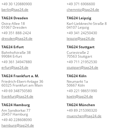
+49 30 120880900
+49 371 6906600
berlin@tag24.de
chemnitz@tag24.de
TAG24 Dresden
TAG24 Leipzig
Ostra-Allee 18
Karl-Liebknecht-Straße 8
01067 Dresden
04107 Leipzig
+49 351 888-2424
+49 341 24250430
dresden@tag24.de
leipzig@tag24.de
TAG24 Erfurt
TAG24 Stuttgart
Bahnhofstraße 38
Curiestraße 2
99084 Erfurt
70563 Stuttgart
+49 361 34947880
+49 711 21952530
erfurt@tag24.de
stuttgart@tag24.de
TAG24 Frankfurt a. M.
TAG24 Köln
Friedrich-Ebert-Anlage 36
Neumarkt 1a
60325 Frankfurt am Main
50667 Köln
+49 69 348750580
+49 221 98651990
frankfurt@tag24.de
koeln@tag24.de
TAG24 Hamburg
TAG24 München
Am Sandtorkai 77
+49 89 215390320
20457 Hamburg
muenchen@tag24.de
+49 40 228608090
hamburg@tag24.de