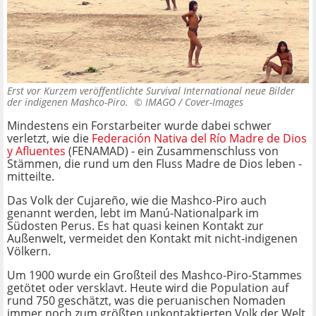
Erst vor Kurzem veröffentlichte Survival International neue Bilder
der indigenen Mashco-Piro. ©
IMAGO / Cover-Images
Mindestens ein Forstarbeiter wurde dabei schwer
verletzt, wie die
Federación Nativa del Río Madre de Dios
y Afluentes
(FENAMAD) - ein Zusammenschluss von
Stämmen, die rund um den Fluss Madre de Dios leben -
mitteilte.
Das Volk der Cujareño, wie die Mashco-Piro auch
genannt werden, lebt im Manú-Nationalpark im
Südosten Perus. Es hat quasi keinen Kontakt zur
Außenwelt, vermeidet den Kontakt mit nicht-indigenen
Völkern.
Um 1900 wurde ein Großteil des Mashco-Piro-Stammes
getötet oder versklavt. Heute wird die Population auf
rund 750 geschätzt, was die peruanischen Nomaden
immer noch zum größten unkontaktierten Volk der Welt