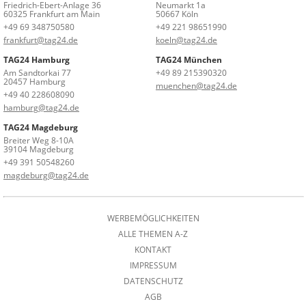
Friedrich-Ebert-Anlage 36
Neumarkt 1a
60325 Frankfurt am Main
50667 Köln
+49 69 348750580
+49 221 98651990
frankfurt@tag24.de
koeln@tag24.de
TAG24 Hamburg
TAG24 München
Am Sandtorkai 77
+49 89 215390320
20457 Hamburg
muenchen@tag24.de
+49 40 228608090
hamburg@tag24.de
TAG24 Magdeburg
Breiter Weg 8-10A
39104 Magdeburg
+49 391 50548260
magdeburg@tag24.de
WERBEMÖGLICHKEITEN
ALLE THEMEN A-Z
KONTAKT
IMPRESSUM
DATENSCHUTZ
AGB