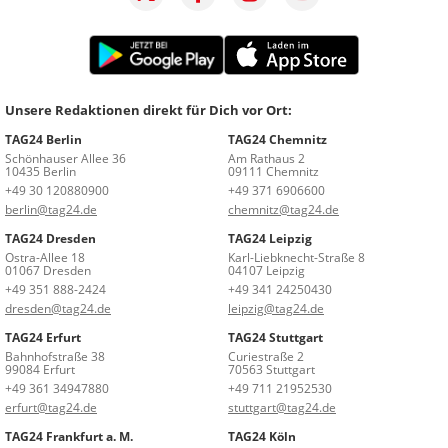
Unsere Redaktionen direkt für Dich vor Ort:
TAG24 Berlin
TAG24 Chemnitz
Schönhauser Allee 36
Am Rathaus 2
10435 Berlin
09111 Chemnitz
+49 30 120880900
+49 371 6906600
berlin@tag24.de
chemnitz@tag24.de
TAG24 Dresden
TAG24 Leipzig
Ostra-Allee 18
Karl-Liebknecht-Straße 8
01067 Dresden
04107 Leipzig
+49 351 888-2424
+49 341 24250430
dresden@tag24.de
leipzig@tag24.de
TAG24 Erfurt
TAG24 Stuttgart
Bahnhofstraße 38
Curiestraße 2
99084 Erfurt
70563 Stuttgart
+49 361 34947880
+49 711 21952530
erfurt@tag24.de
stuttgart@tag24.de
TAG24 Frankfurt a. M.
TAG24 Köln