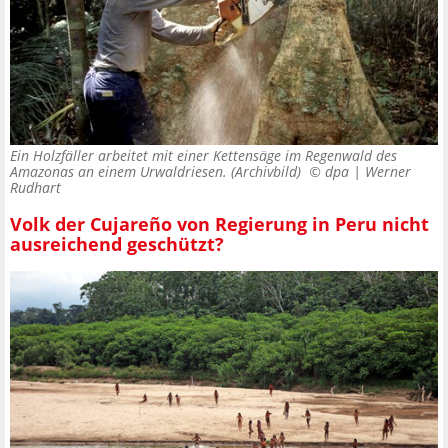
Ein Holzfäller arbeitet mit einer Kettensäge im Regenwald des
Amazonas an einem Urwaldriesen. (Archivbild) ©
dpa | Werner
Rudhart
Volk der Cujareño von Regierung in Peru nicht
ausreichend geschützt?