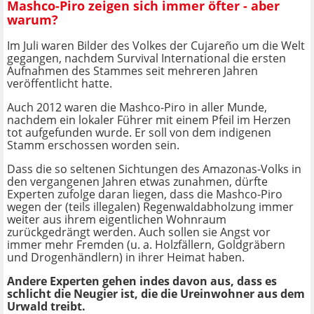
Mashco-Piro zeigen sich immer öfter - aber
warum?
Im Juli waren Bilder des Volkes der Cujareño um die Welt
gegangen, nachdem Survival International die ersten
Aufnahmen des Stammes seit mehreren Jahren
veröffentlicht hatte.
Auch 2012 waren die Mashco-Piro in aller Munde,
nachdem ein lokaler Führer mit einem Pfeil im Herzen
tot aufgefunden wurde. Er soll von dem indigenen
Stamm erschossen worden sein.
Dass die so seltenen Sichtungen des Amazonas-Volks in
den vergangenen Jahren etwas zunahmen, dürfte
Experten zufolge daran liegen, dass die Mashco-Piro
wegen der (teils illegalen) Regenwaldabholzung immer
weiter aus ihrem eigentlichen Wohnraum
zurückgedrängt werden. Auch sollen sie Angst vor
immer mehr Fremden (u. a. Holzfällern, Goldgräbern
und Drogenhändlern) in ihrer Heimat haben.
Andere Experten gehen indes davon aus, dass es
schlicht die Neugier ist, die die Ureinwohner aus dem
Urwald treibt.