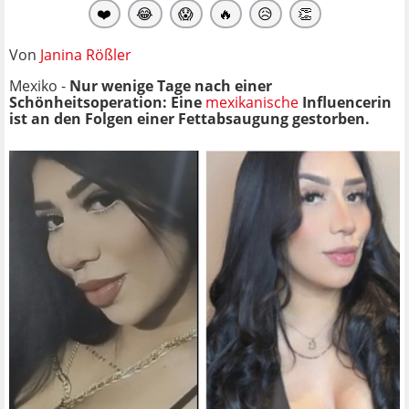
❤️
😂
😱
🔥
😥
👏
Von
Janina Rößler
Mexiko -
Nur wenige Tage nach einer
Schönheitsoperation: Eine
mexikanische
Influencerin
ist an den Folgen einer Fettabsaugung gestorben.