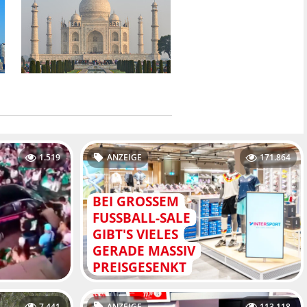
1.519
ANZEIGE
171.864
BEI GROSSEM F
USSBALL-SALE GI
BT'S VIELES GE
RADE MASSIV PR
EISGESENKT
7.441
ANZEIGE
113.118