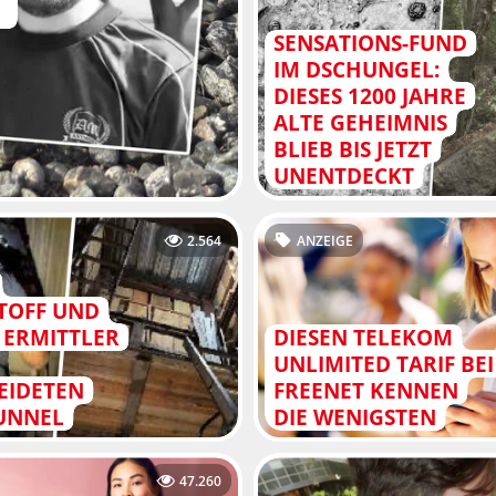
SENSATIONS-FUND
IM DSCHUNGEL:
DIESES 1200 JAHRE
ALTE GEHEIMNIS
BLIEB BIS JETZT
UNENTDECKT
2.564
ANZEIGE
TOFF UND
 ERMITTLER
DIESEN TELEKOM
UNLIMITED TARIF BEI
EIDETEN
FREENET KENNEN
UNNEL
DIE WENIGSTEN
47.260