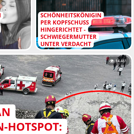
N
SCHÖNHEITSKÖNIGIN
PER KOPFSCHUSS
HINGERICHTET -
SCHWIEGERMUTTER
UNTER VERDACHT
14.461
AN
N-HOTSPOT: