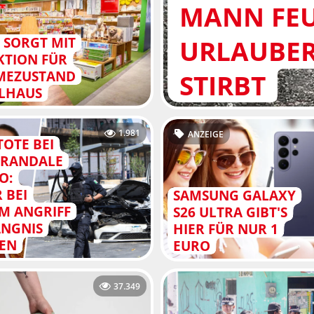
MANN FEU
URLAUBER
 SORGT MIT
KTION FÜR
MEZUSTAND
STIRBT
LHAUS
1.981
ANZEIGE
TOTE BEI
-RANDALE
O:
 BEI
SAMSUNG GALAXY
M ANGRIFF
S26 ULTRA GIBT'S
ÄNGNIS
HIER FÜR NUR 1
EN
EURO
37.349