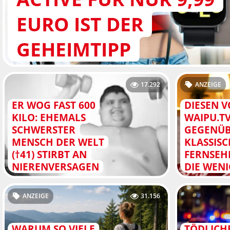
EURO IST DER
GEHEIMTIPP
17.292
ANZEIGE
ER WOG FAST 600
DIESEN V
KILO: EHEMALS
WAIPU.T
SCHWERSTER
GEGENÜB
MENSCH DER WELT
KLASSIS
(†41) STIRBT AN
FERNSEH
NIERENVERSAGEN
DIE WEN
ANZEIGE
31.156
WARUM SO VIELE
TÖDLICH