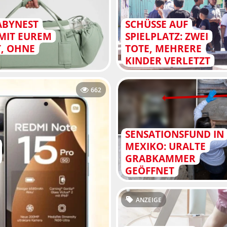
ABYNEST
SCHÜSSE AUF
MIT EUREM
SPIELPLATZ: ZWEI
T, OHNE
TOTE, MEHRERE
KINDER VERLETZT
662
SENSATIONSFUND IN
MEXIKO: URALTE
GRABKAMMER
GEÖFFNET
ANZEIGE