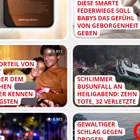
DIESE SMARTE
FEDERWIEGE SOLL
BABYS DAS GEFÜHL
VON GEBORGENHEIT
GEBEN
9.851
ORTEIL VON
V
ER DEM
SCHLIMMER
CHEN
BUSUNFALL AN
ER KENNEN
HEILIGABEND: ZEHN
IGSTEN
TOTE, 32 VERLETZTE
8.985
GEWALTIGER
SCHLAG GEGEN
E
DROGEN-