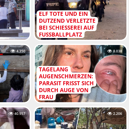
ELF TOTE UND EIN
DUTZEND VERLETZTE
BEI SCHIESSEREI AUF F
USSBALLPLATZ
4.350
8.038
TAGELANG
AUGENSCHMERZEN:
PARASIT FRISST SICH
DURCH AUGE VON
FRAU
40.957
2.206