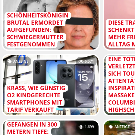
SCHÖNHEITSKÖNIGIN
BRUTAL ERMORDET
DIESE TR
AUFGEFUNDEN:
SCHENKT
SCHWIEGERMUTTER
MEHR FRE
FESTGENOMMEN
ALLTAG 
EINE TOT
ANZEIGE
6.571
VERLETZT
SICH TOU
ATTENTÄ
KRASS, WIE GÜNSTIG
INSPIRA
O2 KINDGERECHTE
MASSAKE
SMARTPHONES MIT
COLUMB
TARIF VERKAUFT
HIGHSCH
GEFANGEN IN 300
1.699
ANZEIGE
METERN TIEFE: