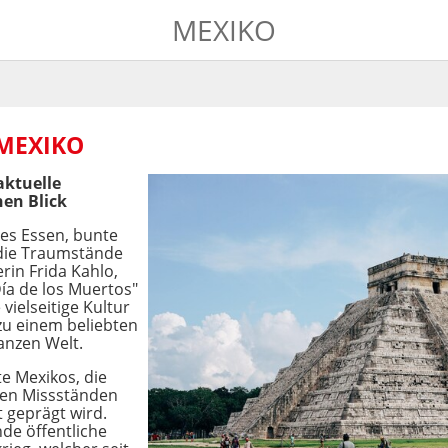
MEXIKO
 MEXIKO
 aktuelle
nen Blick
ges Essen, bunte
 die Traumstände
rin Frida Kahlo,
Día de los Muertos"
 vielseitige Kultur
zu einem beliebten
anzen Welt.
te Mexikos, die
alen Missständen
 geprägt wird.
de öffentliche