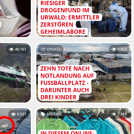
RIESIGER
DROGENFUND IM
URWALD: ERMITTLER
ZERSTÖREN
GEHEIMLABORE
40.161
UPDATE
8.823
ZEHN TOTE NACH
NOTLANDUNG AUF
FUSSBALLPLATZ - D
ARUNTER AUCH D
REI KINDER
9.527
ANZEIGE
2.888
IN DIESEM ONLINE-