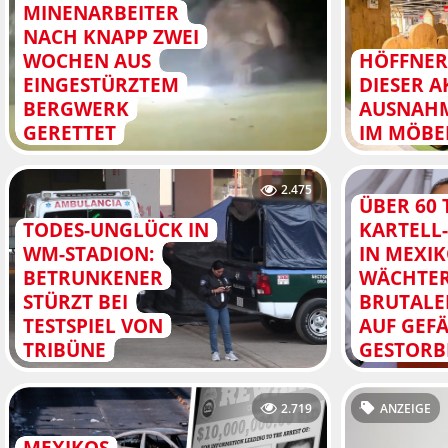
MINENARBEITER
NACH KNAPP ZWEI
WOCHEN AUS
HÖFFNER
EINGESTÜRZTEM
DIESER A
BERGWERK
AUSNAH
GERETTET
IM MÖBE
2.475
ÜBER 60 
TODES-UNGLÜCK IN
KARTELL
WM-STADION:
IN MEXIK
BETRUNKENER
WÄCHTER
STÜRZT BEI
BRUTALE
TESTSPIEL VON
AUF GEF
TRIBÜNE
GESTORB
2.719
ANZEIGE
MEXIKOS