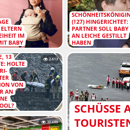
SCHÖNHEITSKÖNIGI
AGE
(†27) HINGERICHTET:
 ELTERN
PARTNER SOLL BABY
IHEIT IM
AN LEICHE GESTILLT
MIT BABY
HABEN
E, 13
2.613
E: HOLTE
RI-
TER
TION VON
R AN
INE
SCHÜSSE 
OOL?
TOURISTE
30.659