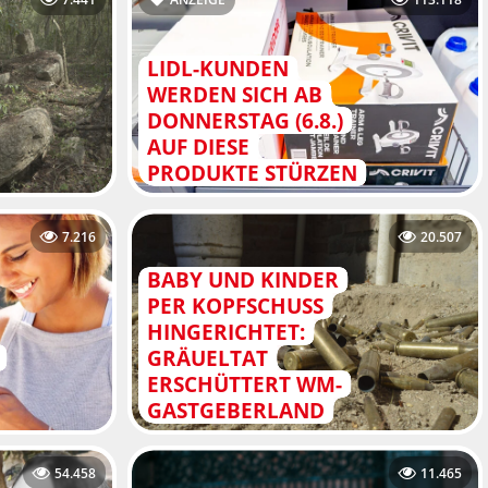
LIDL-KUNDEN
WERDEN SICH AB
DONNERSTAG (6.8.)
AUF DIESE
PRODUKTE STÜRZEN
7.216
20.507
BABY UND KINDER
PER KOPFSCHUSS
HINGERICHTET:
GRÄUELTAT
ERSCHÜTTERT WM-
GASTGEBERLAND
54.458
11.465