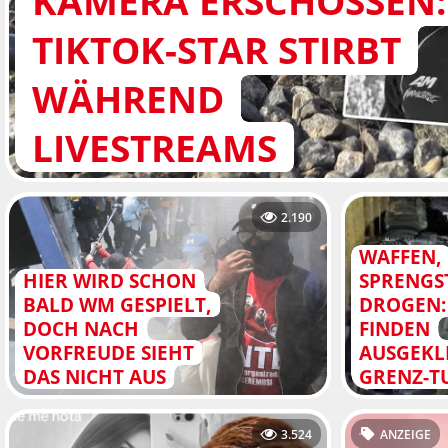
KAMERA ERSCHOSSEN:
TIKTOK-STAR STIRBT
WÄHREND
LIVESTREAMS
2.190
WAFFEN,
HIER WIRD SCHON
SPRENGS
BALD WM GESPIELT,
DROGEN:
DOCH NACH
FINDEN
VORFREUDE SIEHT
AUSGEKL
DAS NICHT AUS
GRENZ-T
3.524
ANZEIGE