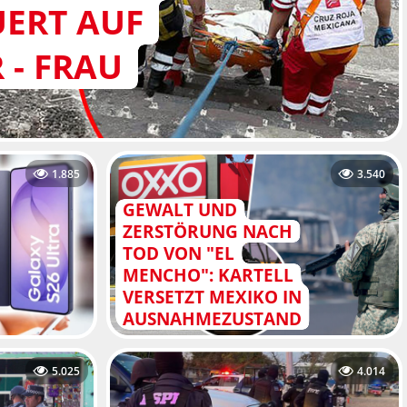
ERT AUF
 - FRAU
1.885
3.540
GEWALT UND
ZERSTÖRUNG NACH
TOD VON "EL
MENCHO": KARTELL
VERSETZT MEXIKO IN
AUSNAHMEZUSTAND
5.025
4.014