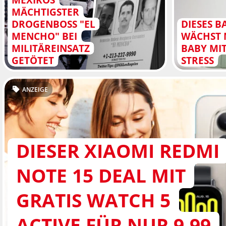
MÄCHTIGSTER
DROGENBOSS "EL
DIESES B
MENCHO" BEI
WÄCHST 
MILITÄREINSATZ
BABY MI
GETÖTET
STRESS
ANZEIGE
DIESER XIAOMI REDMI
NOTE 15 DEAL MIT
GRATIS WATCH 5
ACTIVE FÜR NUR 9,99