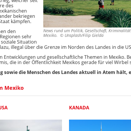
rieg, welcher seit
re des
exikanischen
nander bekriegen
Staat kämpfen.
News rund um Politik, Gesellschaft, Kriminalitä
hen den
Mexiko. ©
Unsplash/Filip Gielda
 Regionen sehr
 soziale Situation
azu, illegal über die Grenze im Norden des Landes in die 
hen Entwicklungen und gesellschaftliche Themen in Mexiko. 
s, die in der Öffentlichkeit Mexikos gerade für viel Wirbel
 sowie die Menschen des Landes aktuell in Atem hält, e
m Mexiko
USA
KANADA