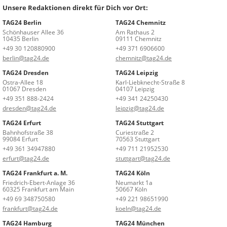
Unsere Redaktionen direkt für Dich vor Ort:
TAG24 Berlin
TAG24 Chemnitz
Schönhauser Allee 36
Am Rathaus 2
10435 Berlin
09111 Chemnitz
+49 30 120880900
+49 371 6906600
berlin@tag24.de
chemnitz@tag24.de
TAG24 Dresden
TAG24 Leipzig
Ostra-Allee 18
Karl-Liebknecht-Straße 8
01067 Dresden
04107 Leipzig
+49 351 888-2424
+49 341 24250430
dresden@tag24.de
leipzig@tag24.de
TAG24 Erfurt
TAG24 Stuttgart
Bahnhofstraße 38
Curiestraße 2
99084 Erfurt
70563 Stuttgart
+49 361 34947880
+49 711 21952530
erfurt@tag24.de
stuttgart@tag24.de
TAG24 Frankfurt a. M.
TAG24 Köln
Friedrich-Ebert-Anlage 36
Neumarkt 1a
60325 Frankfurt am Main
50667 Köln
+49 69 348750580
+49 221 98651990
frankfurt@tag24.de
koeln@tag24.de
TAG24 Hamburg
TAG24 München