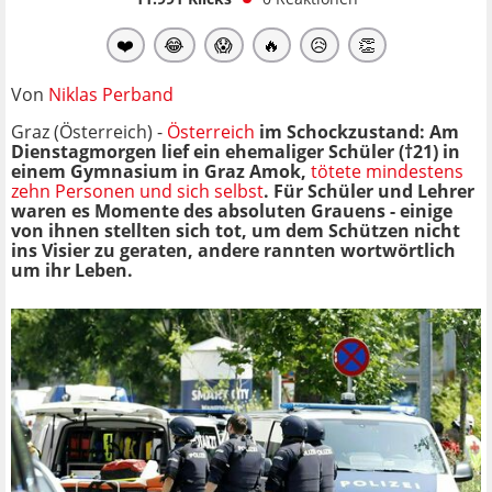
❤️
😂
😱
🔥
😥
👏
Von
Niklas Perband
Graz (Österreich) -
Österreich
im Schockzustand: Am
Dienstagmorgen lief ein ehemaliger Schüler (†21) in
einem Gymnasium in Graz Amok,
tötete mindestens
zehn Personen und sich selbst
. Für Schüler und Lehrer
waren es Momente des absoluten Grauens - einige
von ihnen stellten sich tot, um dem Schützen nicht
ins Visier zu geraten, andere rannten wortwörtlich
um ihr Leben.