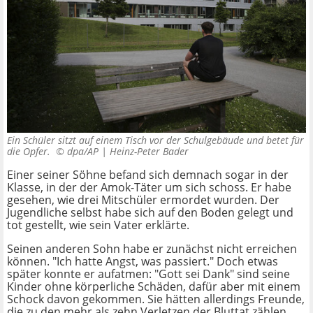
Ein Schüler sitzt auf einem Tisch vor der Schulgebäude und betet für
die Opfer. ©
dpa/AP | Heinz-Peter Bader
Einer seiner Söhne befand sich demnach sogar in der
Klasse, in der der Amok-Täter um sich schoss. Er habe
gesehen, wie drei Mitschüler ermordet wurden. Der
Jugendliche selbst habe sich auf den Boden gelegt und
tot gestellt, wie sein Vater erklärte.
Seinen anderen Sohn habe er zunächst nicht erreichen
können. "Ich hatte Angst, was passiert." Doch etwas
später konnte er aufatmen: "Gott sei Dank" sind seine
Kinder ohne körperliche Schäden, dafür aber mit einem
Schock davon gekommen. Sie hätten allerdings Freunde,
die zu den mehr als zehn Verletzen der Bluttat zählen.