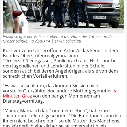
Einsatzkräfte der Polizei stehen in der Nähe des Tatorts an der
Grazer Schule. ©
dpa/APA | Erwin Scheriau
Kurz vor zehn Uhr eröffnete Artur A. das Feuer in dem
Bundes-Oberstufenrealgymnasium
"Dreierschützengasse", Panik brach aus. Nicht nur bei
den Jugendlichen und Lehrkräften in der Schule,
sondern auch bei deren Angehörigen, als sie von dem
schrecklichen Vorfall erfuhren.
"Es war so schlimm, das können Sie sich nicht
vorstellen", erzählte eine andere Mutter gegenüber
5
Minuten Graz
von den bangen Momenten am
Dienstagvormittag.
"Mama, Mama ich lauf' um mein Leben", habe ihre
Tochter am Telefon geschrien. "Die Emotionen kann ich
Ihnen nicht beschreiben", so die Mutter des Mädchens,
das körperlich glücklicherweise unversehrt blieb.