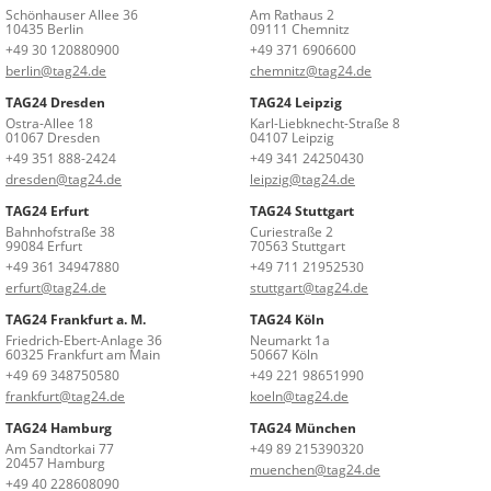
Schönhauser Allee 36
Am Rathaus 2
10435 Berlin
09111 Chemnitz
+49 30 120880900
+49 371 6906600
berlin@tag24.de
chemnitz@tag24.de
TAG24 Dresden
TAG24 Leipzig
Ostra-Allee 18
Karl-Liebknecht-Straße 8
01067 Dresden
04107 Leipzig
+49 351 888-2424
+49 341 24250430
dresden@tag24.de
leipzig@tag24.de
TAG24 Erfurt
TAG24 Stuttgart
Bahnhofstraße 38
Curiestraße 2
99084 Erfurt
70563 Stuttgart
+49 361 34947880
+49 711 21952530
erfurt@tag24.de
stuttgart@tag24.de
TAG24 Frankfurt a. M.
TAG24 Köln
Friedrich-Ebert-Anlage 36
Neumarkt 1a
60325 Frankfurt am Main
50667 Köln
+49 69 348750580
+49 221 98651990
frankfurt@tag24.de
koeln@tag24.de
TAG24 Hamburg
TAG24 München
Am Sandtorkai 77
+49 89 215390320
20457 Hamburg
muenchen@tag24.de
+49 40 228608090