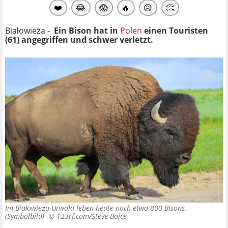
❤️
😂
😱
🔥
😥
👏
Białowieża -
Ein Bison hat in
Polen
einen Touristen
(61) angegriffen und schwer verletzt.
Im Białowieża-Urwald leben heute noch etwa 800 Bisons.
(Symbolbild) ©
123rf.com/Steve Boice