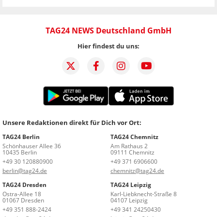
TAG24 NEWS Deutschland GmbH
Hier findest du uns:
Unsere Redaktionen direkt für Dich vor Ort:
TAG24 Berlin
TAG24 Chemnitz
Schönhauser Allee 36
Am Rathaus 2
10435 Berlin
09111 Chemnitz
+49 30 120880900
+49 371 6906600
berlin@tag24.de
chemnitz@tag24.de
TAG24 Dresden
TAG24 Leipzig
Ostra-Allee 18
Karl-Liebknecht-Straße 8
01067 Dresden
04107 Leipzig
+49 351 888-2424
+49 341 24250430