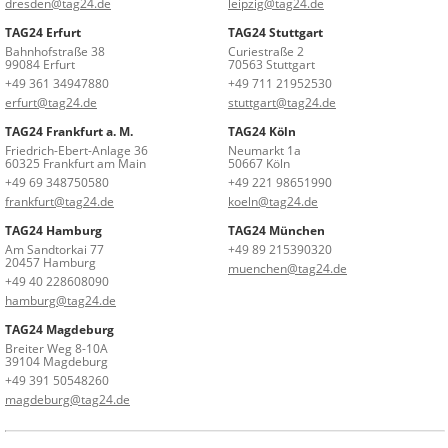
dresden@tag24.de
leipzig@tag24.de
TAG24 Erfurt
TAG24 Stuttgart
Bahnhofstraße 38
Curiestraße 2
99084 Erfurt
70563 Stuttgart
+49 361 34947880
+49 711 21952530
erfurt@tag24.de
stuttgart@tag24.de
TAG24 Frankfurt a. M.
TAG24 Köln
Friedrich-Ebert-Anlage 36
Neumarkt 1a
60325 Frankfurt am Main
50667 Köln
+49 69 348750580
+49 221 98651990
frankfurt@tag24.de
koeln@tag24.de
TAG24 Hamburg
TAG24 München
Am Sandtorkai 77
+49 89 215390320
20457 Hamburg
muenchen@tag24.de
+49 40 228608090
hamburg@tag24.de
TAG24 Magdeburg
Breiter Weg 8-10A
39104 Magdeburg
+49 391 50548260
magdeburg@tag24.de