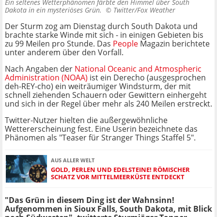
Ein seltenes Wetterphänomen färbte den Himmel über South
Dakota in ein mysteriöses Grün. ©
Twitter/Fox Weather
Der Sturm zog am Dienstag durch South Dakota und
brachte starke Winde mit sich - in einigen Gebieten bis
zu 99 Meilen pro Stunde. Das
People
Magazin berichtete
unter anderem über den Vorfall.
Nach Angaben der
National Oceanic and Atmospheric
Administration (NOAA)
ist ein Derecho (ausgesprochen
deh-REY-cho) ein weiträumiger Windsturm, der mit
schnell ziehenden Schauern oder Gewittern einhergeht
und sich in der Regel über mehr als 240 Meilen erstreckt.
Twitter-Nutzer hielten die außergewöhnliche
Wettererscheinung fest. Eine Userin bezeichnete das
Phänomen als "Teaser für Stranger Things Staffel 5".
AUS ALLER WELT
GOLD, PERLEN UND EDELSTEINE! RÖMISCHER
SCHATZ VOR MITTELMEERKÜSTE ENTDECKT
"Das Grün in diesem Ding ist der Wahnsinn!
Aufgenommen in Sioux Falls, South Dakota, mit Blick