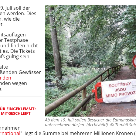
 Juli soll der
en werden. Dies
, wie die
t.
eitsauflagen
ner Testphase
 und finden nicht
 es. Die Tickets
s gültig sein.
afte
ießenden Gewässer
h den
ünden wegen
n.
ÜR EINGEKLEMMT:
 MITGESCHLEIFT
Ab dem 19. Juli sollen Besucher die Edmundsk
unternehmen dürfen. (Archivbild) ©
Tomáš Sal
Einnahmen
rnational
" liegt die Summe bei mehreren Millionen Kronen