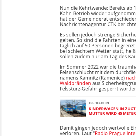
Nun die Kehrtwende: Bereits ab 19.
Kahn-Betrieb wieder aufgenomm
hat der Gemeinderat entschieden
Nachrichtenagentur CTK berichte
Es sollen jedoch strenge Sicherh
gelten. So sind die Fahrten in ei
täglich auf 50 Personen begrenzt
bei schlechtem Wetter statt, heißt
sollen zudem nur am Tag des Kauf
Im Sommer 2022 war die traumh
Felsenschlucht mit dem durchfl
namens Kamnitz (Kamenice)
nac
Waldbränden
aus Sicherheitsgr
Felssturz-Gefahr gesperrt worde
TSCHECHIEN
KINDERWAGEN IN ZUGT
MUTTER WIRD 45 METER
Damit gingen jedoch wertvolle 
verloren. Laut "
Radio Prague Inte