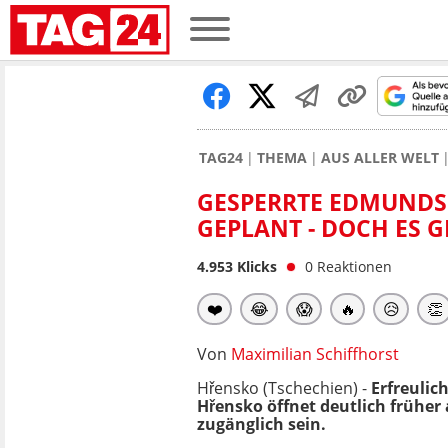
TAG24
THEMA
AUS ALLER WELT
GESPERRTE EDMUNDS
GEPLANT - DOCH ES 
4.953
Klicks
0
Reaktionen
❤️
😂
😱
🔥
😥
👏
Von
Maximilian Schiffhorst
Hřensko (Tschechien) -
Erfreulic
Hřensko öffnet deutlich früher a
zugänglich sein.