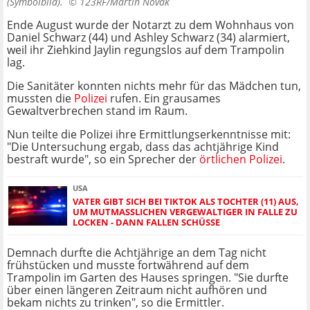
(Symbolbild). ©
123RF/Martin Novak
Ende August wurde der Notarzt zu dem Wohnhaus von
Daniel Schwarz (44) und Ashley Schwarz (34) alarmiert,
weil ihr Ziehkind Jaylin regungslos auf dem Trampolin
lag.
Die Sanitäter konnten nichts mehr für das Mädchen tun,
mussten die
Polizei
rufen. Ein grausames
Gewaltverbrechen stand im Raum.
Nun teilte die Polizei ihre Ermittlungserkenntnisse mit:
"Die Untersuchung ergab, dass das achtjährige Kind
bestraft wurde", so ein Sprecher der
örtlichen Polizei
.
USA
VATER GIBT SICH BEI TIKTOK ALS TOCHTER (11) AUS,
UM MUTMASSLICHEN VERGEWALTIGER IN FALLE ZU L
OCKEN - DANN FALLEN SCHÜSSE
Demnach durfte die Achtjährige an dem Tag nicht
frühstücken und musste fortwährend auf dem
Trampolin im Garten des Hauses springen. "Sie durfte
über einen längeren Zeitraum nicht aufhören und
bekam nichts zu trinken", so die Ermittler.