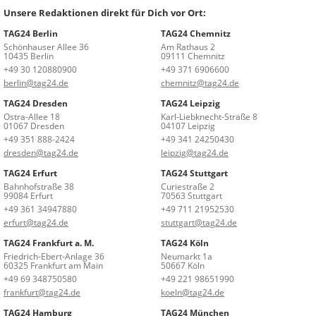
Unsere Redaktionen direkt für Dich vor Ort:
TAG24 Berlin
TAG24 Chemnitz
Schönhauser Allee 36
Am Rathaus 2
10435 Berlin
09111 Chemnitz
+49 30 120880900
+49 371 6906600
berlin@tag24.de
chemnitz@tag24.de
TAG24 Dresden
TAG24 Leipzig
Ostra-Allee 18
Karl-Liebknecht-Straße 8
01067 Dresden
04107 Leipzig
+49 351 888-2424
+49 341 24250430
dresden@tag24.de
leipzig@tag24.de
TAG24 Erfurt
TAG24 Stuttgart
Bahnhofstraße 38
Curiestraße 2
99084 Erfurt
70563 Stuttgart
+49 361 34947880
+49 711 21952530
erfurt@tag24.de
stuttgart@tag24.de
TAG24 Frankfurt a. M.
TAG24 Köln
Friedrich-Ebert-Anlage 36
Neumarkt 1a
60325 Frankfurt am Main
50667 Köln
+49 69 348750580
+49 221 98651990
frankfurt@tag24.de
koeln@tag24.de
TAG24 Hamburg
TAG24 München