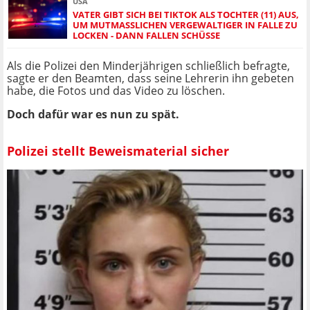
USA
VATER GIBT SICH BEI TIKTOK ALS TOCHTER (11) AUS,
UM MUTMASSLICHEN VERGEWALTIGER IN FALLE ZU L
OCKEN - DANN FALLEN SCHÜSSE
Als die Polizei den Minderjährigen schließlich befragte,
sagte er den Beamten, dass seine Lehrerin ihn gebeten
habe, die Fotos und das Video zu löschen.
Doch dafür war es nun zu spät.
Polizei stellt Beweismaterial sicher