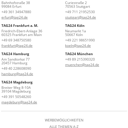
Bahnhofstraße 38
Curiestraße 2
99084 Erfurt
70563 Stuttgart
+49 361 34947880
+49 711 21952530
erfurt@tag24.de
stuttgart@tag24.de
TAG24 Frankfurt a. M.
TAG24 Köln
Friedrich-Ebert-Anlage 36
Neumarkt 1a
60325 Frankfurt am Main
50667 Köln
+49 69 348750580
+49 221 98651990
frankfurt@tag24.de
koeln@tag24.de
TAG24 Hamburg
TAG24 München
Am Sandtorkai 77
+49 89 215390320
20457 Hamburg
muenchen@tag24.de
+49 40 228608090
hamburg@tag24.de
TAG24 Magdeburg
Breiter Weg 8-10A
39104 Magdeburg
+49 391 50548260
magdeburg@tag24.de
WERBEMÖGLICHKEITEN
ALLE THEMEN A-Z