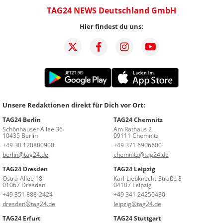
TAG24 NEWS Deutschland GmbH
Hier findest du uns:
Unsere Redaktionen direkt für Dich vor Ort:
TAG24 Berlin
TAG24 Chemnitz
Schönhauser Allee 36
Am Rathaus 2
10435 Berlin
09111 Chemnitz
+49 30 120880900
+49 371 6906600
berlin@tag24.de
chemnitz@tag24.de
TAG24 Dresden
TAG24 Leipzig
Ostra-Allee 18
Karl-Liebknecht-Straße 8
01067 Dresden
04107 Leipzig
+49 351 888-2424
+49 341 24250430
dresden@tag24.de
leipzig@tag24.de
TAG24 Erfurt
TAG24 Stuttgart