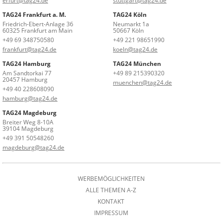
erfurt@tag24.de
stuttgart@tag24.de
TAG24 Frankfurt a. M.
TAG24 Köln
Friedrich-Ebert-Anlage 36
Neumarkt 1a
60325 Frankfurt am Main
50667 Köln
+49 69 348750580
+49 221 98651990
frankfurt@tag24.de
koeln@tag24.de
TAG24 Hamburg
TAG24 München
Am Sandtorkai 77
+49 89 215390320
20457 Hamburg
muenchen@tag24.de
+49 40 228608090
hamburg@tag24.de
TAG24 Magdeburg
Breiter Weg 8-10A
39104 Magdeburg
+49 391 50548260
magdeburg@tag24.de
WERBEMÖGLICHKEITEN
ALLE THEMEN A-Z
KONTAKT
IMPRESSUM