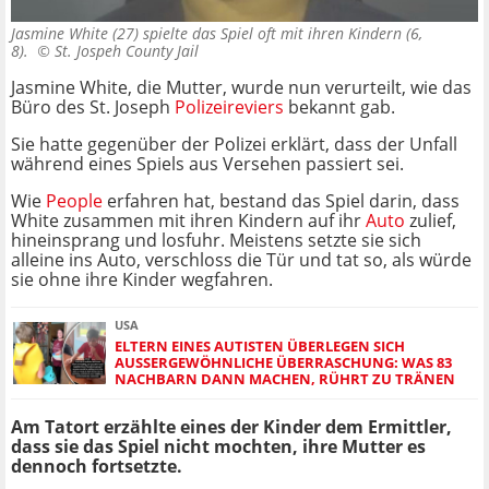
Jasmine White (27) spielte das Spiel oft mit ihren Kindern (6,
8). ©
St. Jospeh County Jail
Jasmine White, die Mutter, wurde nun verurteilt, wie das
Büro des St. Joseph
Polizeireviers
bekannt gab.
Sie hatte gegenüber der Polizei erklärt, dass der Unfall
während eines Spiels aus Versehen passiert sei.
Wie
People
erfahren hat, bestand das Spiel darin, dass
White zusammen mit ihren Kindern auf ihr
Auto
zulief,
hineinsprang und losfuhr. Meistens setzte sie sich
alleine ins Auto, verschloss die Tür und tat so, als würde
sie ohne ihre Kinder wegfahren.
USA
ELTERN EINES AUTISTEN ÜBERLEGEN SICH
AUSSERGEWÖHNLICHE ÜBERRASCHUNG: WAS 83 N
ACHBARN DANN MACHEN, RÜHRT ZU TRÄNEN
Am Tatort erzählte eines der Kinder dem Ermittler,
dass sie das Spiel nicht mochten, ihre Mutter es
dennoch fortsetzte.