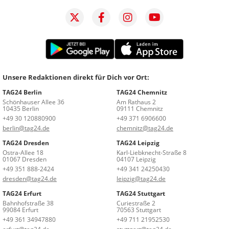
Unsere Redaktionen direkt für Dich vor Ort:
TAG24 Berlin
TAG24 Chemnitz
Schönhauser Allee 36
Am Rathaus 2
10435 Berlin
09111 Chemnitz
+49 30 120880900
+49 371 6906600
berlin@tag24.de
chemnitz@tag24.de
TAG24 Dresden
TAG24 Leipzig
Ostra-Allee 18
Karl-Liebknecht-Straße 8
01067 Dresden
04107 Leipzig
+49 351 888-2424
+49 341 24250430
dresden@tag24.de
leipzig@tag24.de
TAG24 Erfurt
TAG24 Stuttgart
Bahnhofstraße 38
Curiestraße 2
99084 Erfurt
70563 Stuttgart
+49 361 34947880
+49 711 21952530