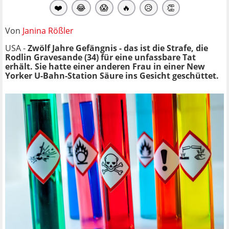
❤️
😂
😱
🔥
😥
👏
Von
Janina Rößler
USA -
Zwölf Jahre Gefängnis - das ist die Strafe, die
Rodlin Gravesande (34) für eine unfassbare Tat
erhält. Sie hatte einer anderen Frau in einer New
Yorker U-Bahn-Station Säure ins Gesicht geschüttet.