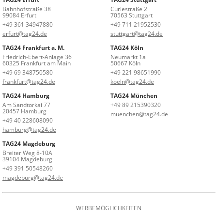
Bahnhofstraße 38
Curiestraße 2
99084 Erfurt
70563 Stuttgart
+49 361 34947880
+49 711 21952530
erfurt@tag24.de
stuttgart@tag24.de
TAG24 Frankfurt a. M.
TAG24 Köln
Friedrich-Ebert-Anlage 36
Neumarkt 1a
60325 Frankfurt am Main
50667 Köln
+49 69 348750580
+49 221 98651990
frankfurt@tag24.de
koeln@tag24.de
TAG24 Hamburg
TAG24 München
Am Sandtorkai 77
+49 89 215390320
20457 Hamburg
muenchen@tag24.de
+49 40 228608090
hamburg@tag24.de
TAG24 Magdeburg
Breiter Weg 8-10A
39104 Magdeburg
+49 391 50548260
magdeburg@tag24.de
WERBEMÖGLICHKEITEN