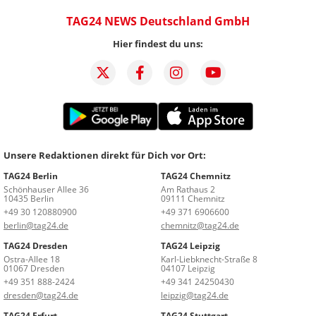
TAG24 NEWS Deutschland GmbH
Hier findest du uns:
Unsere Redaktionen direkt für Dich vor Ort:
TAG24 Berlin
TAG24 Chemnitz
Schönhauser Allee 36
Am Rathaus 2
10435 Berlin
09111 Chemnitz
+49 30 120880900
+49 371 6906600
berlin@tag24.de
chemnitz@tag24.de
TAG24 Dresden
TAG24 Leipzig
Ostra-Allee 18
Karl-Liebknecht-Straße 8
01067 Dresden
04107 Leipzig
+49 351 888-2424
+49 341 24250430
dresden@tag24.de
leipzig@tag24.de
TAG24 Erfurt
TAG24 Stuttgart