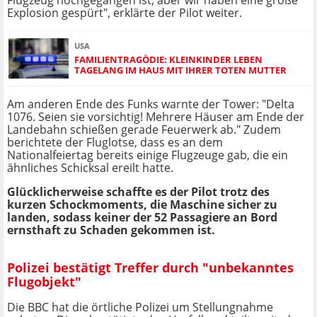
Flugzeug hochgegangen ist, aber wir haben eine große
Explosion gespürt", erklärte der Pilot weiter.
USA
FAMILIENTRAGÖDIE: KLEINKINDER LEBEN
TAGELANG IM HAUS MIT IHRER TOTEN MUTTER
Am anderen Ende des Funks warnte der Tower: "Delta
1076. Seien sie vorsichtig! Mehrere Häuser am Ende der
Landebahn schießen gerade Feuerwerk ab." Zudem
berichtete der Fluglotse, dass es an dem
Nationalfeiertag bereits einige Flugzeuge gab, die ein
ähnliches Schicksal ereilt hatte.
Glücklicherweise schaffte es der Pilot trotz des
kurzen Schockmoments, die Maschine sicher zu
landen, sodass keiner der 52 Passagiere an Bord
ernsthaft zu Schaden gekommen ist.
Polizei bestätigt Treffer durch "unbekanntes
Flugobjekt"
Die BBC hat die örtliche Polizei um Stellungnahme