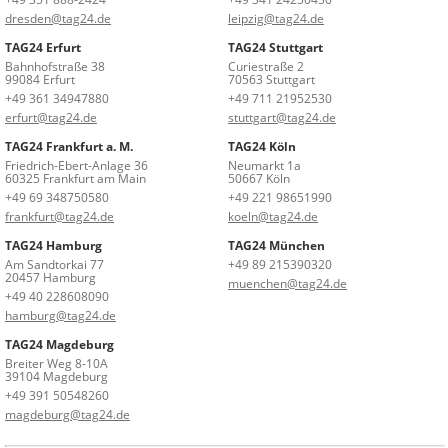
dresden@tag24.de
leipzig@tag24.de
TAG24 Erfurt
TAG24 Stuttgart
Bahnhofstraße 38
Curiestraße 2
99084 Erfurt
70563 Stuttgart
+49 361 34947880
+49 711 21952530
erfurt@tag24.de
stuttgart@tag24.de
TAG24 Frankfurt a. M.
TAG24 Köln
Friedrich-Ebert-Anlage 36
Neumarkt 1a
60325 Frankfurt am Main
50667 Köln
+49 69 348750580
+49 221 98651990
frankfurt@tag24.de
koeln@tag24.de
TAG24 Hamburg
TAG24 München
Am Sandtorkai 77
+49 89 215390320
20457 Hamburg
muenchen@tag24.de
+49 40 228608090
hamburg@tag24.de
TAG24 Magdeburg
Breiter Weg 8-10A
39104 Magdeburg
+49 391 50548260
magdeburg@tag24.de