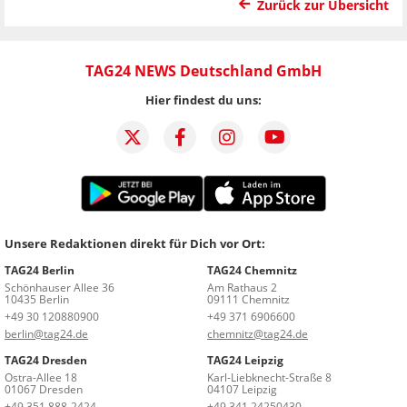
Zurück zur Übersicht
TAG24 NEWS Deutschland GmbH
Hier findest du uns:
Unsere Redaktionen direkt für Dich vor Ort:
TAG24 Berlin
TAG24 Chemnitz
Schönhauser Allee 36
Am Rathaus 2
10435 Berlin
09111 Chemnitz
+49 30 120880900
+49 371 6906600
berlin@tag24.de
chemnitz@tag24.de
TAG24 Dresden
TAG24 Leipzig
Ostra-Allee 18
Karl-Liebknecht-Straße 8
01067 Dresden
04107 Leipzig
+49 351 888-2424
+49 341 24250430