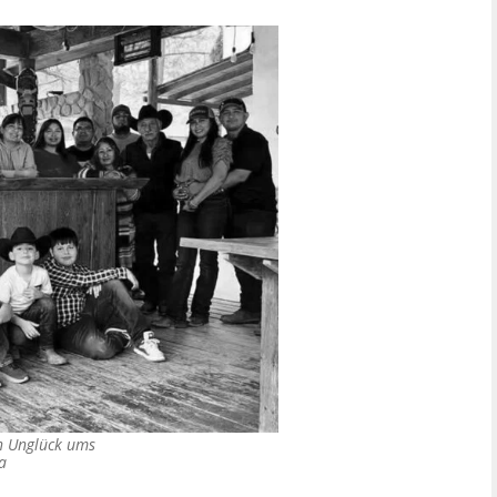
en Unglück ums
a