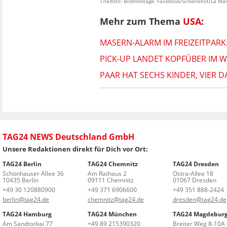
Titelfoto: Bildmontage: Facebook/Screenshot/La Ma
Mehr zum Thema
USA
:
MASERN-ALARM IM FREIZEITPARK
PICK-UP LANDET KOPFÜBER IM 
PAAR HAT SECHS KINDER, VIER D
TAG24 NEWS Deutschland GmbH
Unsere Redaktionen direkt für Dich vor Ort:
TAG24 Berlin
TAG24 Chemnitz
TAG24 Dresden
Schönhauser Allee 36
Am Rathaus 2
Ostra-Allee 18
10435 Berlin
09111 Chemnitz
01067 Dresden
+49 30 120880900
+49 371 6906600
+49 351 888-2424
berlin@tag24.de
chemnitz@tag24.de
dresden@tag24.de
TAG24 Hamburg
TAG24 München
TAG24 Magdebur
Am Sandtorkai 77
+49 89 215390320
Breiter Weg 8-10A