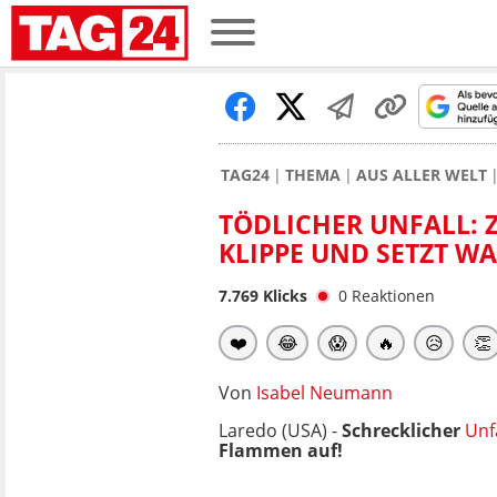
TAG24
THEMA
AUS ALLER WELT
TÖDLICHER UNFALL: 
KLIPPE UND SETZT W
7.769
Klicks
0
Reaktionen
❤️
😂
😱
🔥
😥
👏
Von
Isabel Neumann
Laredo (USA) -
Schrecklicher
Unf
Flammen auf!