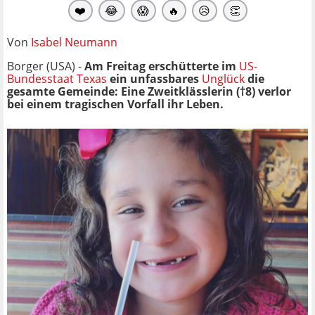
❤️
😂
😱
🔥
😥
👏
Von
Isabel Neumann
Borger (USA) -
Am Freitag erschütterte im
US-
Bundesstaat Texas
ein unfassbares
Unglück
die
gesamte Gemeinde: Eine Zweitklässlerin (†8) verlor
bei einem tragischen Vorfall ihr Leben.