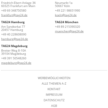
Friedrich-Ebert-Anlage 36
Neumarkt 1a
60325 Frankfurt am Main
50667 Köln
+49 69 348750580
+49 221 98651990
frankfurt@tag24.de
koeln@tag24.de
TAG24 Hamburg
TAG24 München
Am Sandtorkai 77
+49 89 215390320
20457 Hamburg
muenchen@tag24.de
+49 40 228608090
hamburg@tag24.de
TAG24 Magdeburg
Breiter Weg 8-10A
39104 Magdeburg
+49 391 50548260
magdeburg@tag24.de
WERBEMÖGLICHKEITEN
ALLE THEMEN A-Z
KONTAKT
IMPRESSUM
DATENSCHUTZ
AGB