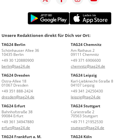
Unsere Redaktionen direkt für Dich vor Ort:
TAG24 Berlin
TAG24 Chemnitz
Schönhauser Allee 36
Am Rathaus 2
10435 Berlin
09111 Chemnitz
+49 30 120880900
+49 371 6906600
berlin@tag24.de
chemnitz@tag24.de
TAG24 Dresden
TAG24 Leipzig
Ostra-Allee 18
Karl-Liebknecht-Straße 8
01067 Dresden
04107 Leipzig
+49 351 888-2424
+49 341 24250430
dresden@tag24.de
leipzig@tag24.de
TAG24 Erfurt
TAG24 Stuttgart
Bahnhofstraße 38
Curiestraße 2
99084 Erfurt
70563 Stuttgart
+49 361 34947880
+49 711 21952530
erfurt@tag24.de
stuttgart@tag24.de
TAG24 Frankfurt a. M.
TAG24 Köln