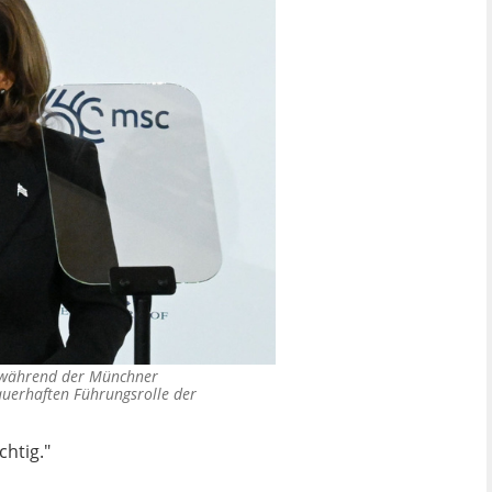
e während der Münchner
auerhaften Führungsrolle der
chtig."