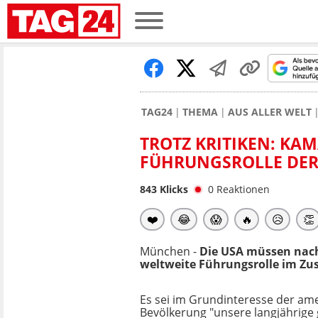
TAG24
THEMA
AUS ALLER WELT
TROTZ KRITIKEN: KA
FÜHRUNGSROLLE DER 
843
Klicks
0
Reaktionen
❤️
😂
😱
🔥
😥
👏
München -
Die USA müssen nach 
weltweite Führungsrolle im Z
Es sei im Grundinteresse der am
Bevölkerung "unsere langjährige 