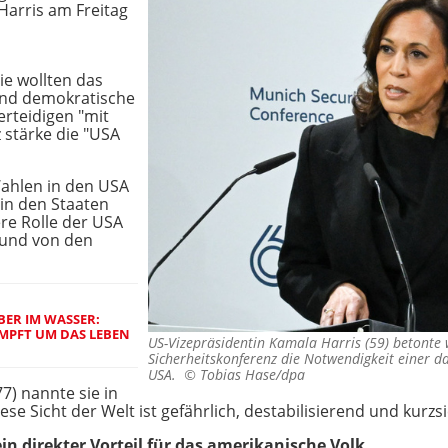
 Harris am Freitag
ie wollten das
und demokratische
rteidigen "mit
 stärke die "USA
Wahlen in den USA
in den Staaten
re Rolle der USA
 und von den
BER IM WASSER:
MPFT UM DAS LEBEN
US-Vizepräsidentin Kamala Harris (59) betont
Sicherheitskonferenz die Notwendigkeit einer d
USA. ©
Tobias Hase/dpa
) nannte sie in
ese Sicht der Welt ist gefährlich, destabilisierend und kurzsi
ein direkter Vorteil für das amerikanische Volk.