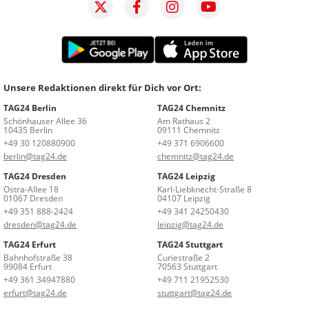
Unsere Redaktionen direkt für Dich vor Ort:
TAG24 Berlin
TAG24 Chemnitz
Schönhauser Allee 36
Am Rathaus 2
10435 Berlin
09111 Chemnitz
+49 30 120880900
+49 371 6906600
berlin@tag24.de
chemnitz@tag24.de
TAG24 Dresden
TAG24 Leipzig
Ostra-Allee 18
Karl-Liebknecht-Straße 8
01067 Dresden
04107 Leipzig
+49 351 888-2424
+49 341 24250430
dresden@tag24.de
leipzig@tag24.de
TAG24 Erfurt
TAG24 Stuttgart
Bahnhofstraße 38
Curiestraße 2
99084 Erfurt
70563 Stuttgart
+49 361 34947880
+49 711 21952530
erfurt@tag24.de
stuttgart@tag24.de