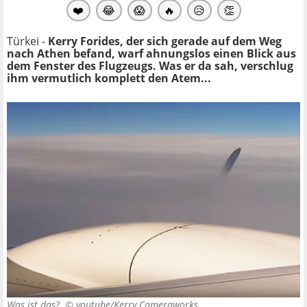
❤️
😂
😱
🔥
😥
👏
Türkei -
Kerry Forides, der sich gerade auf dem Weg
nach Athen befand, warf ahnungslos einen Blick aus
dem Fenster des Flugzeugs. Was er da sah, verschlug
ihm vermutlich komplett den Atem...
Was ist das? ©
youtube/Kerry Cameraworks