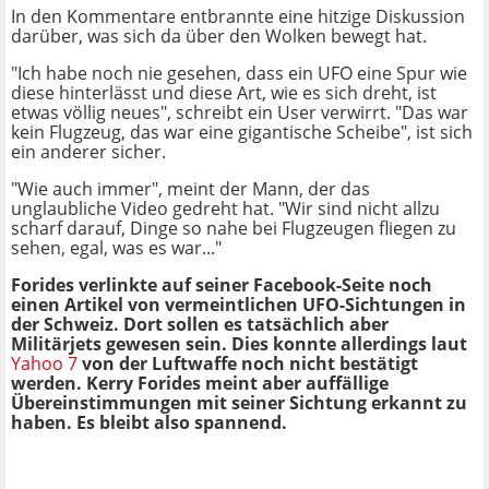
In den Kommentare entbrannte eine hitzige Diskussion
darüber, was sich da über den Wolken bewegt hat.
"Ich habe noch nie gesehen, dass ein UFO eine Spur wie
diese hinterlässt und diese Art, wie es sich dreht, ist
etwas völlig neues", schreibt ein User verwirrt. "Das war
kein Flugzeug, das war eine gigantische Scheibe", ist sich
ein anderer sicher.
"Wie auch immer", meint der Mann, der das
unglaubliche Video gedreht hat. "Wir sind nicht allzu
scharf darauf, Dinge so nahe bei Flugzeugen fliegen zu
sehen, egal, was es war..."
Forides verlinkte auf seiner Facebook-Seite noch
einen Artikel von vermeintlichen UFO-Sichtungen in
der Schweiz. Dort sollen es tatsächlich aber
Militärjets gewesen sein. Dies konnte allerdings laut
Yahoo 7
von der Luftwaffe noch nicht bestätigt
werden. Kerry Forides meint aber auffällige
Übereinstimmungen mit seiner Sichtung erkannt zu
haben. Es bleibt also spannend.