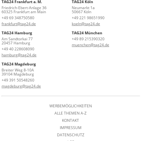
TAG24 Frankfurt a. M.
TAG24 Köln
Friedrich-Ebert-Anlage 36
Neumarkt 1a
60325 Frankfurt am Main
50667 Köln
+49 69 348750580
+49 221 98651990
frankfurt@tag24.de
koeln@tag24.de
TAG24 Hamburg
TAG24 München
Am Sandtorkai 77
+49 89 215390320
20457 Hamburg
muenchen@tag24.de
+49 40 228608090
hamburg@tag24.de
TAG24 Magdeburg
Breiter Weg 8-10A
39104 Magdeburg
+49 391 50548260
magdeburg@tag24.de
WERBEMÖGLICHKEITEN
ALLE THEMEN A-Z
KONTAKT
IMPRESSUM
DATENSCHUTZ