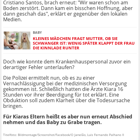
Cristiano Santos, brach erneut: "Wir waren schon am
Boden zerstört. Dann kam ein bisschen Hoffnung, aber
dann geschah das", erklärt er gegenüber den lokalen
Medien.
BABY
KLEINES MÄDCHEN FRAGT MUTTER, OB SIE
SCHWANGER IST: WENIG SPÄTER KLAPPT DER FRAU
DIE KINNLADE RUNTER
Doch wie konnte dem Krankenhauspersonal zuvor ein
derartiger Fehler unterlaufen?
Die Polizei ermittelt nun, ob es zu einer
Vernachlässigung bei der medizinischen Versorgung
gekommen ist. Schließlich hatten die Ärzte Kiara 16
Stunden vor ihrer Beerdigung für tot erklärt. Eine
Obduktion soll zudem Klarheit über die Todesursache
bringen.
Für Kiaras Eltern heißt es aber nun erneut Abschied
nehmen und das Baby zu Grabe tragen.
Titelfoto: Bildmontage/Screenshot/Facebook/O Janelão, Luis Fernando Palhano II