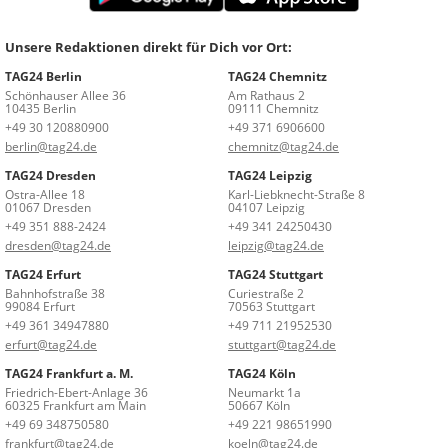
Unsere Redaktionen direkt für Dich vor Ort:
TAG24 Berlin
TAG24 Chemnitz
Schönhauser Allee 36
Am Rathaus 2
10435 Berlin
09111 Chemnitz
+49 30 120880900
+49 371 6906600
berlin@tag24.de
chemnitz@tag24.de
TAG24 Dresden
TAG24 Leipzig
Ostra-Allee 18
Karl-Liebknecht-Straße 8
01067 Dresden
04107 Leipzig
+49 351 888-2424
+49 341 24250430
dresden@tag24.de
leipzig@tag24.de
TAG24 Erfurt
TAG24 Stuttgart
Bahnhofstraße 38
Curiestraße 2
99084 Erfurt
70563 Stuttgart
+49 361 34947880
+49 711 21952530
erfurt@tag24.de
stuttgart@tag24.de
TAG24 Frankfurt a. M.
TAG24 Köln
Friedrich-Ebert-Anlage 36
Neumarkt 1a
60325 Frankfurt am Main
50667 Köln
+49 69 348750580
+49 221 98651990
frankfurt@tag24.de
koeln@tag24.de