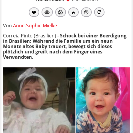
❤️
😂
😱
🔥
😥
👏
Von
Anne-Sophie Mielke
Correia Pinto (Brasilien) -
Schock bei einer Beerdigung
in Brasilien: Während die Familie um ein neun
Monate altes Baby trauert, bewegt sich dieses
plötzlich und greift nach dem Finger eines
Verwandten.