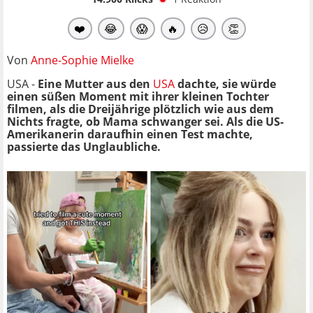
❤️
😂
😱
🔥
😥
👏
Von
Anne-Sophie Mielke
USA -
Eine Mutter aus den
USA
dachte, sie würde
einen süßen Moment mit ihrer kleinen Tochter
filmen, als die Dreijährige plötzlich wie aus dem
Nichts fragte, ob Mama schwanger sei. Als die US-
Amerikanerin daraufhin einen Test machte,
passierte das Unglaubliche.