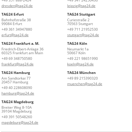
+49 351 888-2424
+49 341 24250430
dresden@tag24.de
leipzig@tag24.de
TAG24 Erfurt
TAG24 Stuttgart
Bahnhofstraße 38
Curiestraße 2
99084 Erfurt
70563 Stuttgart
+49 361 34947880
+49 711 21952530
erfurt@tag24.de
stuttgart@tag24.de
TAG24 Frankfurt a. M.
TAG24 Köln
Friedrich-Ebert-Anlage 36
Neumarkt 1a
60325 Frankfurt am Main
50667 Köln
+49 69 348750580
+49 221 98651990
frankfurt@tag24.de
koeln@tag24.de
TAG24 Hamburg
TAG24 München
Am Sandtorkai 77
+49 89 215390320
20457 Hamburg
muenchen@tag24.de
+49 40 228608090
hamburg@tag24.de
TAG24 Magdeburg
Breiter Weg 8-10A
39104 Magdeburg
+49 391 50548260
magdeburg@tag24.de