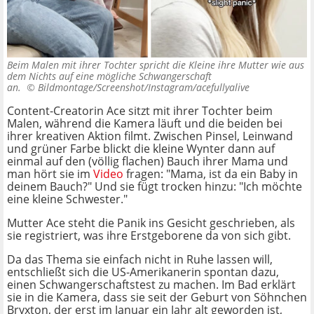
Beim Malen mit ihrer Tochter spricht die Kleine ihre Mutter wie aus
dem Nichts auf eine mögliche Schwangerschaft
an. ©
Bildmontage/Screenshot/Instagram/acefullyalive
Content-Creatorin Ace sitzt mit ihrer Tochter beim
Malen, während die Kamera läuft und die beiden bei
ihrer kreativen Aktion filmt. Zwischen Pinsel, Leinwand
und grüner Farbe blickt die kleine Wynter dann auf
einmal auf den (völlig flachen) Bauch ihrer Mama und
man hört sie im
Video
fragen: "Mama, ist da ein Baby in
deinem Bauch?" Und sie fügt trocken hinzu: "Ich möchte
eine kleine Schwester."
Mutter Ace steht die Panik ins Gesicht geschrieben, als
sie registriert, was ihre Erstgeborene da von sich gibt.
Da das Thema sie einfach nicht in Ruhe lassen will,
entschließt sich die US-Amerikanerin spontan dazu,
einen Schwangerschaftstest zu machen. Im Bad erklärt
sie in die Kamera, dass sie seit der Geburt von Söhnchen
Bryxton, der erst im Januar ein Jahr alt geworden ist,