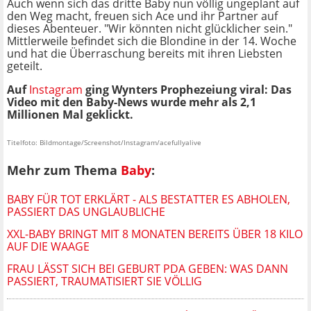
Auch wenn sich das dritte Baby nun völlig ungeplant auf
den Weg macht, freuen sich Ace und ihr Partner auf
dieses Abenteuer. "Wir könnten nicht glücklicher sein."
Mittlerweile befindet sich die Blondine in der 14. Woche
und hat die Überraschung bereits mit ihren Liebsten
geteilt.
Auf
Instagram
ging Wynters Prophezeiung viral: Das
Video mit den Baby-News wurde mehr als 2,1
Millionen Mal geklickt.
Titelfoto: Bildmontage/Screenshot/Instagram/acefullyalive
Mehr zum Thema
Baby
:
BABY FÜR TOT ERKLÄRT - ALS BESTATTER ES ABHOLEN,
PASSIERT DAS UNGLAUBLICHE
XXL-BABY BRINGT MIT 8 MONATEN BEREITS ÜBER 18 KILO
AUF DIE WAAGE
FRAU LÄSST SICH BEI GEBURT PDA GEBEN: WAS DANN
PASSIERT, TRAUMATISIERT SIE VÖLLIG