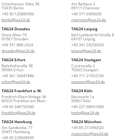
Schönhauser Allee 36
Am Rathaus 2
10435 Berlin
09111 Chemnitz
+49 30 120880900
+49 371 6906600
berlin@tag24.de
chemnitz@tag24.de
TAG24 Dresden
TAG24 Leipzig
Ostra-Allee 18
Karl-Liebknecht-Straße 8
01067 Dresden
04107 Leipzig
+49 351 888-2424
+49 341 24250430
dresden@tag24.de
leipzig@tag24.de
TAG24 Erfurt
TAG24 Stuttgart
Bahnhofstraße 38
Curiestraße 2
99084 Erfurt
70563 Stuttgart
+49 361 34947880
+49 711 21952530
erfurt@tag24.de
stuttgart@tag24.de
TAG24 Frankfurt a. M.
TAG24 Köln
Friedrich-Ebert-Anlage 36
Neumarkt 1a
60325 Frankfurt am Main
50667 Köln
+49 69 348750580
+49 221 98651990
frankfurt@tag24.de
koeln@tag24.de
TAG24 Hamburg
TAG24 München
Am Sandtorkai 77
+49 89 215390320
20457 Hamburg
muenchen@tag24.de
+49 40 228608090