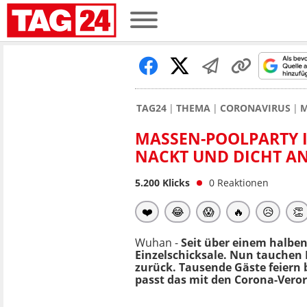
TAG24
THEMA
CORONAVIRUS
M
MASSEN-POOLPARTY 
NACKT UND DICHT AN
5.200
Klicks
0
Reaktionen
❤️
😂
😱
🔥
😥
👏
Wuhan -
Seit über einem halben
Einzelschicksale. Nun tauchen 
zurück. Tausende Gäste feiern
passt das mit den Corona-Ver