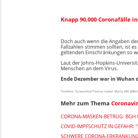
Knapp 90.000 Coronafälle i
Doch auch wenn die Angaben der
Fallzahlen stimmen sollten, ist 
geltenden Einschränkungen so w
Laut der Johns-Hopkins-Universit
Menschen an dem Virus.
Ende Dezember war in Wuhan d
Titelfoto: Screenshot/Twitter Isabel María HM @Be
Mehr zum Thema
Coronavi
CORONA-MASKEN-BETRUG: BGH H
COVID-IMPFSCHUTZ IN GEFAHR: "
SCHWERE CORONA-ERKRANKUNG?