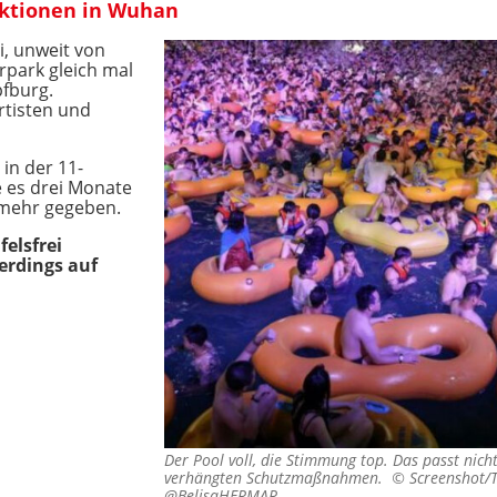
ektionen in Wuhan
i, unweit von
park gleich mal
pfburg.
rtisten und
 in der 11-
 es drei Monate
l mehr gegeben.
elsfrei
erdings auf
Der Pool voll, die Stimmung top. Das passt nich
verhängten Schutzmaßnahmen. ©
Screenshot/
@BelisaHERMAR