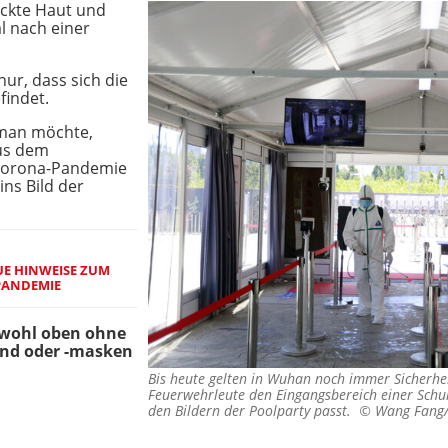
nackte Haut und
al nach einer
nur, dass sich die
findet.
 man möchte,
aus dem
 Corona-Pandemie
ins Bild der
UE HINWEISE ZUM
PANDEMIE
owohl oben ohne
and oder -masken
Bis heute gelten in Wuhan noch immer Sicherhe
Feuerwehrleute den Eingangsbereich einer Schule
den Bildern der Poolparty passt. ©
Wang Fang