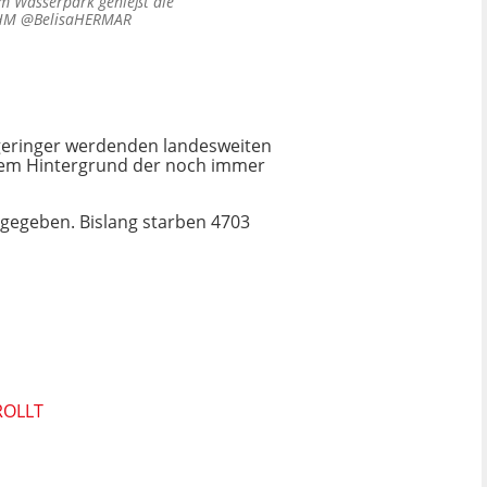
im Wasserpark genießt die
a HM @BelisaHERMAR
geringer werdenden landesweiten
r dem Hintergrund der noch immer
e gegeben. Bislang starben 4703
ROLLT