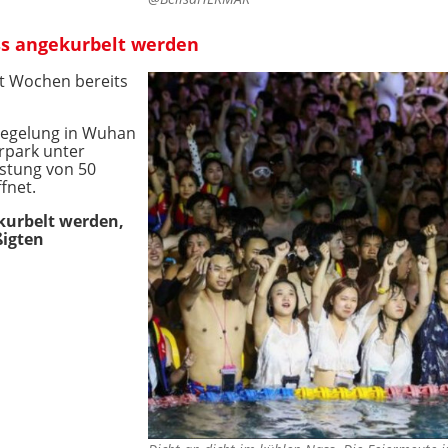
ss angekurbelt werden
t Wochen bereits
iegelung in Wuhan
rpark unter
stung von 50
fnet.
ekurbelt werden,
igten