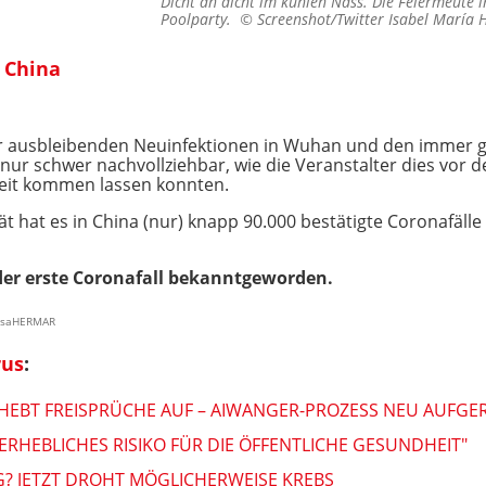
Dicht an dicht im kühlen Nass. Die Feiermeute 
Poolparty. ©
Screenshot/Twitter Isabel Marí
n China
 ausbleibenden Neuinfektionen in Wuhan und den immer 
es nur schwer nachvollziehbar, wie die Veranstalter dies vo
eit kommen lassen konnten.
ät hat es in China (nur) knapp 90.000 bestätigte Coronafäll
er erste Coronafall bekanntgeworden.
lisaHERMAR
rus
:
EBT FREISPRÜCHE AUF – AIWANGER-PROZESS NEU AUFGE
ERHEBLICHES RISIKO FÜR DIE ÖFFENTLICHE GESUNDHEIT"
 JETZT DROHT MÖGLICHERWEISE KREBS