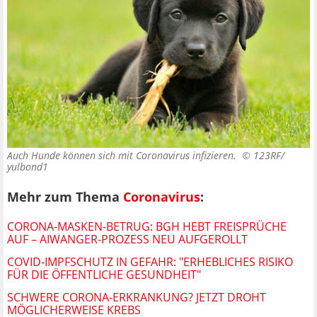
Auch Hunde können sich mit Coronavirus infizieren. ©
123RF/
yulbond1
Mehr zum Thema
Coronavirus
:
CORONA-MASKEN-BETRUG: BGH HEBT FREISPRÜCHE
AUF – AIWANGER-PROZESS NEU AUFGEROLLT
COVID-IMPFSCHUTZ IN GEFAHR: "ERHEBLICHES RISIKO
FÜR DIE ÖFFENTLICHE GESUNDHEIT"
SCHWERE CORONA-ERKRANKUNG? JETZT DROHT
MÖGLICHERWEISE KREBS