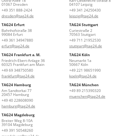
Ostra-Allee 18
Karl-Liebknecht-Straße 8
01067 Dresden
04107 Leipzig
+49 351 888-2424
+49 341 24250430
dresden@tag24.de
leipzig@tag24.de
TAG24 Erfurt
TAG24 Stuttgart
Bahnhofstraße 38
Curiestraße 2
99084 Erfurt
70563 Stuttgart
+49 361 34947880
+49 711 21952530
erfurt@tag24.de
stuttgart@tag24.de
TAG24 Frankfurt a. M.
TAG24 Köln
Friedrich-Ebert-Anlage 36
Neumarkt 1a
60325 Frankfurt am Main
50667 Köln
+49 69 348750580
+49 221 98651990
frankfurt@tag24.de
koeln@tag24.de
TAG24 Hamburg
TAG24 München
Am Sandtorkai 77
+49 89 215390320
20457 Hamburg
muenchen@tag24.de
+49 40 228608090
hamburg@tag24.de
TAG24 Magdeburg
Breiter Weg 8-10A
39104 Magdeburg
+49 391 50548260