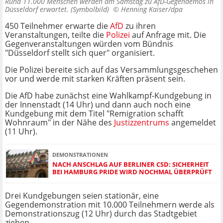
Rund 11.000 Menschen werden am Samstag zu AfD-Gegendemos in
Düsseldorf erwartet. (Symbolbild) ©
Henning Kaiser/dpa
450 Teilnehmer erwarte die
AfD
zu ihren
Veranstaltungen, teilte die
Polizei
auf Anfrage mit. Die
Gegenveranstaltungen würden vom Bündnis
"Düsseldorf stellt sich quer" organisiert.
Die Polizei bereite sich auf das Versammlungsgeschehen
vor und werde mit starken Kräften präsent sein.
Die AfD habe zunächst eine Wahlkampf-Kundgebung in
der Innenstadt (14 Uhr) und dann auch noch eine
Kundgebung mit dem Titel "Remigration schafft
Wohnraum" in der Nähe des
Justizzentrums
angemeldet
(11 Uhr).
DEMONSTRATIONEN
NACH ANSCHLAG AUF BERLINER CSD: SICHERHEIT
BEI HAMBURG PRIDE WIRD NOCHMAL ÜBERPRÜFT
Drei Kundgebungen seien stationär, eine
Gegendemonstration mit 10.000 Teilnehmern werde als
Demonstrationszug (12 Uhr) durch das Stadtgebiet
ziehen.