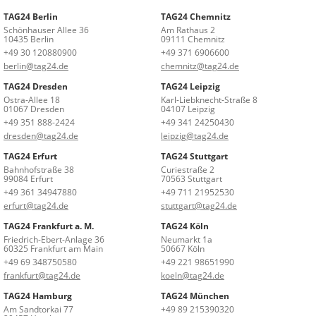
TAG24 Berlin
TAG24 Chemnitz
Schönhauser Allee 36
Am Rathaus 2
10435 Berlin
09111 Chemnitz
+49 30 120880900
+49 371 6906600
berlin@tag24.de
chemnitz@tag24.de
TAG24 Dresden
TAG24 Leipzig
Ostra-Allee 18
Karl-Liebknecht-Straße 8
01067 Dresden
04107 Leipzig
+49 351 888-2424
+49 341 24250430
dresden@tag24.de
leipzig@tag24.de
TAG24 Erfurt
TAG24 Stuttgart
Bahnhofstraße 38
Curiestraße 2
99084 Erfurt
70563 Stuttgart
+49 361 34947880
+49 711 21952530
erfurt@tag24.de
stuttgart@tag24.de
TAG24 Frankfurt a. M.
TAG24 Köln
Friedrich-Ebert-Anlage 36
Neumarkt 1a
60325 Frankfurt am Main
50667 Köln
+49 69 348750580
+49 221 98651990
frankfurt@tag24.de
koeln@tag24.de
TAG24 Hamburg
TAG24 München
Am Sandtorkai 77
+49 89 215390320