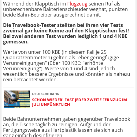
Während der Klapptisch im
Flugzeug
seinen Ruf als
unberechenbare Bakterienschleuder weghat, punkten
beide Bahn-Betreiber ausgerechnet damit.
Die Travelbook-Tester stellten bei ihren vier Tests
zweimal gar keine Keime auf den Klapptischen fest!
Bei zwei anderen Test wurden lediglich 1 und 4 KBE
gemessen.
Werte von unter 100 KBE (in diesem Fall je 25
Quadratzentimetern) gelten als "eher geringfügige
Verunreinigungen" (über 100 KBE: "erhöhte
Verunreinigung"). Werte von 1 und 4 sind jedoch
wesentlich bessere Ergebnisse und könnten als nahezu
rein betrachtet werden.
DEUTSCHE BAHN
SCHON WIEDER! FAST JEDER ZWEITE FERNZUG IM
JULI UNPÜNKTLICH
Beide Bahnunternehmen gaben gegenüber Travelbook
an, die Tische täglich zu reinigen. Aufgrund der
Fertigungsweise aus Hartplastik lassen sie sich auch
ganz einfach desinfizieren.