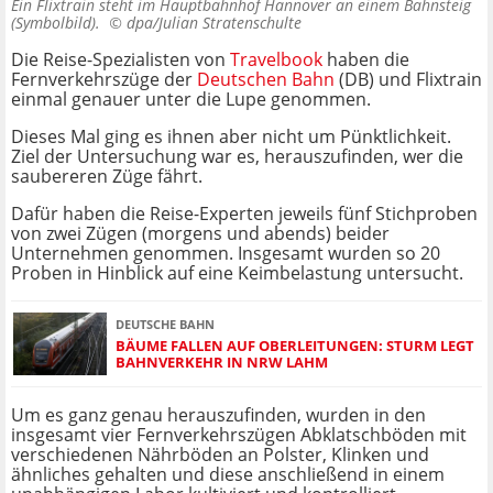
Ein Flixtrain steht im Hauptbahnhof Hannover an einem Bahnsteig
(Symbolbild). ©
dpa/Julian Stratenschulte
Die Reise-Spezialisten von
Travelbook
haben die
Fernverkehrszüge der
Deutschen Bahn
(DB) und Flixtrain
einmal genauer unter die Lupe genommen.
Dieses Mal ging es ihnen aber nicht um Pünktlichkeit.
Ziel der Untersuchung war es, herauszufinden, wer die
saubereren Züge fährt.
Dafür haben die Reise-Experten jeweils fünf Stichproben
von zwei Zügen (morgens und abends) beider
Unternehmen genommen. Insgesamt wurden so 20
Proben in Hinblick auf eine Keimbelastung untersucht.
DEUTSCHE BAHN
BÄUME FALLEN AUF OBERLEITUNGEN: STURM LEGT
BAHNVERKEHR IN NRW LAHM
Um es ganz genau herauszufinden, wurden in den
insgesamt vier Fernverkehrszügen Abklatschböden mit
verschiedenen Nährböden an Polster, Klinken und
ähnliches gehalten und diese anschließend in einem