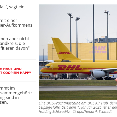
all", sagt ein
mit einer
euer-Aufkommens
men aber nicht
andkreis, die
fitieren davon",
H HAUT UND
T COOP EIN HAPPY
ommt im
usammengehört:
ng sind in
sen.
Eine DHL-Frachtmaschine am DHL Air Hub, dem 
Leipzig/Halle. Seit dem 1. Januar 2025 ist er de
Holding Schkeuditz. ©
dpa/Hendrik Schmidt