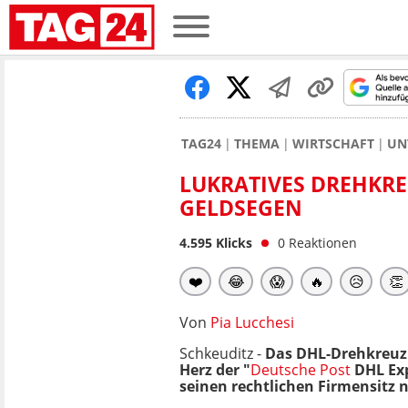
TAG24
THEMA
WIRTSCHAFT
UN
LUKRATIVES DREHKRE
GELDSEGEN
4.595
Klicks
0
Reaktionen
❤️
😂
😱
🔥
😥
👏
Von
Pia Lucchesi
Schkeuditz -
Das DHL-Drehkreuz 
Herz der "
Deutsche Post
DHL Ex
seinen rechtlichen Firmensitz 