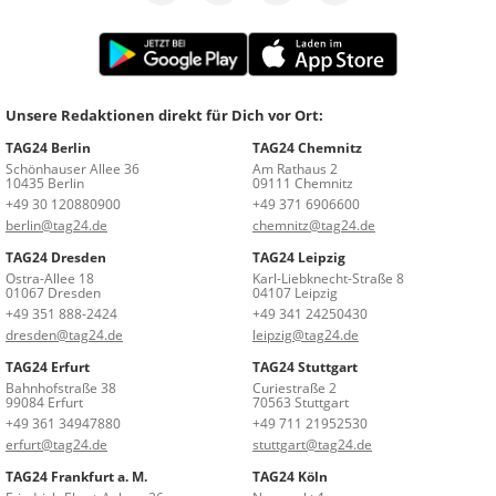
Unsere Redaktionen direkt für Dich vor Ort:
TAG24 Berlin
TAG24 Chemnitz
Schönhauser Allee 36
Am Rathaus 2
10435 Berlin
09111 Chemnitz
+49 30 120880900
+49 371 6906600
berlin@tag24.de
chemnitz@tag24.de
TAG24 Dresden
TAG24 Leipzig
Ostra-Allee 18
Karl-Liebknecht-Straße 8
01067 Dresden
04107 Leipzig
+49 351 888-2424
+49 341 24250430
dresden@tag24.de
leipzig@tag24.de
TAG24 Erfurt
TAG24 Stuttgart
Bahnhofstraße 38
Curiestraße 2
99084 Erfurt
70563 Stuttgart
+49 361 34947880
+49 711 21952530
erfurt@tag24.de
stuttgart@tag24.de
TAG24 Frankfurt a. M.
TAG24 Köln