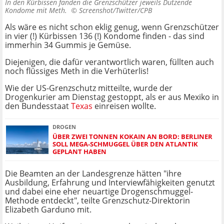
In den Kürbissen fanden die Grenzschützer jeweils Dutzende
Kondome mit Meth. ©
Screenshot/Twitter/CPB
Als wäre es nicht schon eklig genug, wenn Grenzschützer
in vier (!) Kürbissen 136 (!) Kondome finden - das sind
immerhin 34 Gummis je Gemüse.
Diejenigen, die dafür verantwortlich waren, füllten auch
noch flüssiges Meth in die Verhüterlis!
Wie der US-Grenzschutz mitteilte, wurde der
Drogenkurier am Dienstag gestoppt, als er aus Mexiko in
den Bundesstaat
Texas
einreisen wollte.
DROGEN
ÜBER ZWEI TONNEN KOKAIN AN BORD: BERLINER
SOLL MEGA-SCHMUGGEL ÜBER DEN ATLANTIK
GEPLANT HABEN
Die Beamten an der Landesgrenze hätten "ihre
Ausbildung, Erfahrung und Interviewfähigkeiten genutzt
und dabei eine eher neuartige Drogenschmuggel-
Methode entdeckt", teilte Grenzschutz-Direktorin
Elizabeth Garduno mit.