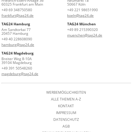
Friedrich-Ebert-Anlage 36
Neumarkt 1a
60325 Frankfurt am Main
50667 Köln
+49 69 348750580
+49 221 98651990
frankfurt@tag24.de
koeln@tag24.de
TAG24 Hamburg
TAG24 München
Am Sandtorkai 77
+49 89 215390320
20457 Hamburg
muenchen@tag24.de
+49 40 228608090
hamburg@tag24.de
TAG24 Magdeburg
Breiter Weg 8-10A
39104 Magdeburg
+49 391 50548260
magdeburg@tag24.de
WERBEMÖGLICHKEITEN
ALLE THEMEN A-Z
KONTAKT
IMPRESSUM
DATENSCHUTZ
AGB