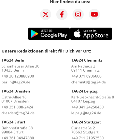
Hier findest du uns:
Unsere Redaktionen direkt für Dich vor Ort:
TAG24 Berlin
TAG24 Chemnitz
Schönhauser Allee 36
Am Rathaus 2
10435 Berlin
09111 Chemnitz
+49 30 120880900
+49 371 6906600
berlin@tag24.de
chemnitz@tag24.de
TAG24 Dresden
TAG24 Leipzig
Ostra-Allee 18
Karl-Liebknecht-Straße 8
01067 Dresden
04107 Leipzig
+49 351 888-2424
+49 341 24250430
dresden@tag24.de
leipzig@tag24.de
TAG24 Erfurt
TAG24 Stuttgart
Bahnhofstraße 38
Curiestraße 2
99084 Erfurt
70563 Stuttgart
+49 361 34947880
+49 711 21952530