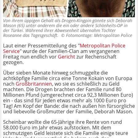
Von ihrem üppigen Gehalt als Drogen-Kingpin gönnte sich Deborah
Mason (65) unter anderem die ein oder andere Schönheits-OP in
der Türkei. Während ihrer Abwesenheit übernahm Tochter
Roseanne das Tagesgeschäft. ©
Fotomontage: Metropolitan Police
Laut einer Pressemitteilung des "
Metropolitan Police
Service
" wurde der Familien-Clan am vergangenen
Freitag nun endlich vor
Gericht
zur Rechenschaft
gezogen.
Über sieben Monate hinweg schmuggelte die
achtköpfige Familie circa eine Tonne Kokain von Europa
nach
Großbritannien
, wo sie es schließlich zu Geld
machten. Die Drogen brachten der Familie rund 80
Millionen Pfund (umgerechnet circa 92,3 Millionen Euro)
ein - das sind für jeden etwas mehr als 1000 Euro pro
Tag! Am Kopf der Bande: die nach außen hin fürsorgliche
und liebevolle Großmutter der Familie, Deborah Mason.
Scheinbar wollte die 65-Jährige ihre Rente von rund
58.000 Euro im Jahr etwas aufstocken. Mit dem
schmutzigen Geld leistete sich die Familie einige teure