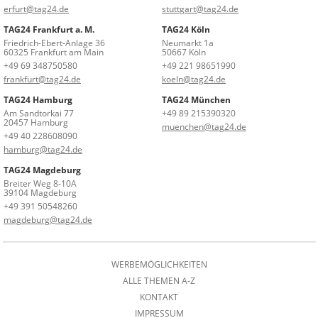
erfurt@tag24.de
stuttgart@tag24.de
TAG24 Frankfurt a. M.
TAG24 Köln
Friedrich-Ebert-Anlage 36
Neumarkt 1a
60325 Frankfurt am Main
50667 Köln
+49 69 348750580
+49 221 98651990
frankfurt@tag24.de
koeln@tag24.de
TAG24 Hamburg
TAG24 München
Am Sandtorkai 77
+49 89 215390320
20457 Hamburg
muenchen@tag24.de
+49 40 228608090
hamburg@tag24.de
TAG24 Magdeburg
Breiter Weg 8-10A
39104 Magdeburg
+49 391 50548260
magdeburg@tag24.de
WERBEMÖGLICHKEITEN
ALLE THEMEN A-Z
KONTAKT
IMPRESSUM