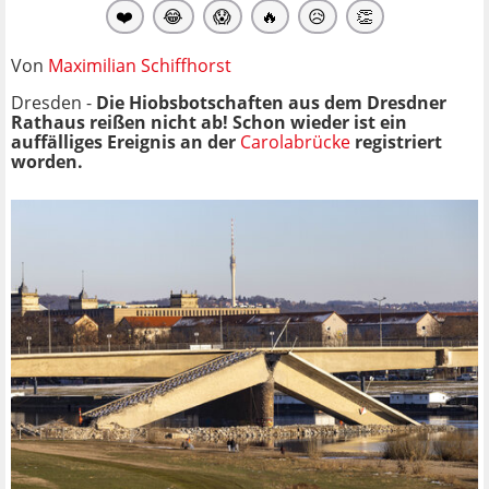
❤️
😂
😱
🔥
😥
👏
Von
Maximilian Schiffhorst
Dresden -
Die Hiobsbotschaften aus dem Dresdner
Rathaus reißen nicht ab! Schon wieder ist ein
auffälliges Ereignis an der
Carolabrücke
registriert
worden.