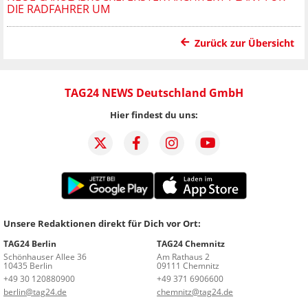
DIE RADFAHRER UM
Zurück zur Übersicht
TAG24 NEWS Deutschland GmbH
Hier findest du uns:
Unsere Redaktionen direkt für Dich vor Ort:
TAG24 Berlin
TAG24 Chemnitz
Schönhauser Allee 36
Am Rathaus 2
10435 Berlin
09111 Chemnitz
+49 30 120880900
+49 371 6906600
berlin@tag24.de
chemnitz@tag24.de